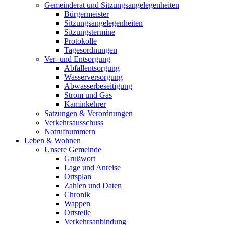
Gemeinderat und Sitzungsangelegenheiten
Bürgermeister
Sitzungsangelegenheiten
Sitzungstermine
Protokolle
Tagesordnungen
Ver- und Entsorgung
Abfallentsorgung
Wasserversorgung
Abwasserbeseitigung
Strom und Gas
Kaminkehrer
Satzungen & Verordnungen
Verkehrsausschuss
Notrufnummern
Leben & Wohnen
Unsere Gemeinde
Grußwort
Lage und Anreise
Ortsplan
Zahlen und Daten
Chronik
Wappen
Ortsteile
Verkehrsanbindung