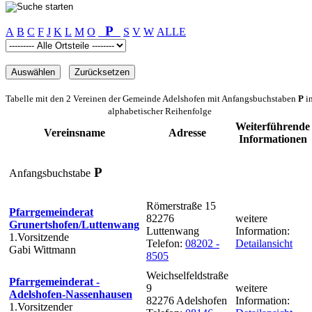
P
A
B
C
F
J
K
L
M
O
S
V
W
ALLE
Tabelle mit den 2 Vereinen der Gemeinde Adelshofen mit Anfangsbuchstaben
P
i
alphabetischer Reihenfolge
Weiterführende
Vereinsname
Adresse
Informationen
P
Anfangsbuchstabe
Römerstraße 15
Pfarrgemeinderat
82276
weitere
Grunertshofen/Luttenwang
Luttenwang
Information:
1.Vorsitzende
Telefon:
08202 -
Detailansicht
Gabi Wittmann
8505
Weichselfeldstraße
Pfarrgemeinderat -
9
weitere
Adelshofen-Nassenhausen
82276 Adelshofen
Information:
1.Vorsitzender