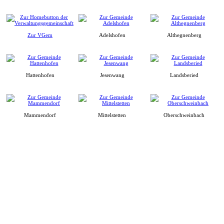
Zur VGem
Adelshofen
Althegnenberg
Hattenhofen
Jesenwang
Landsberied
Mammendorf
Mittelstetten
Oberschweinbach