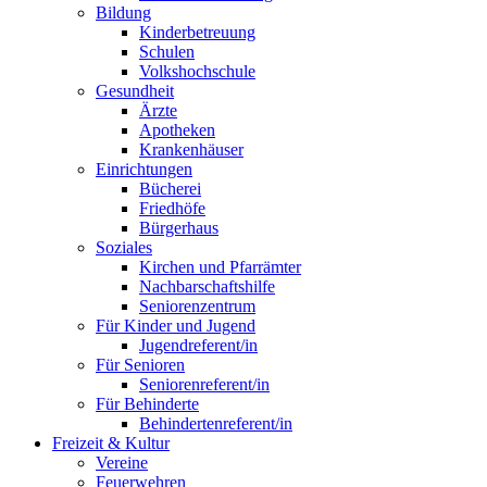
Bildung
Kinderbetreuung
Schulen
Volkshochschule
Gesundheit
Ärzte
Apotheken
Krankenhäuser
Einrichtungen
Bücherei
Friedhöfe
Bürgerhaus
Soziales
Kirchen und Pfarrämter
Nachbarschaftshilfe
Seniorenzentrum
Für Kinder und Jugend
Jugendreferent/in
Für Senioren
Seniorenreferent/in
Für Behinderte
Behindertenreferent/in
Freizeit & Kultur
Vereine
Feuerwehren