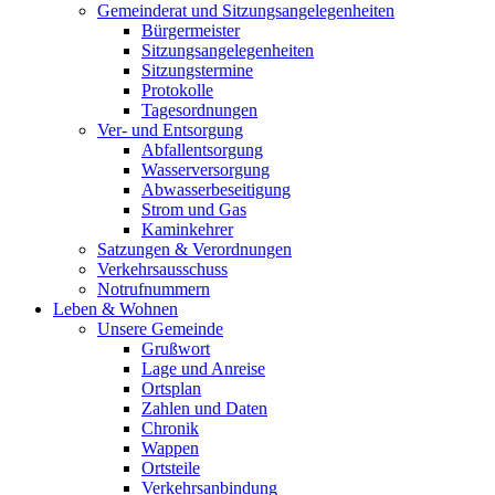
Gemeinderat und Sitzungsangelegenheiten
Bürgermeister
Sitzungsangelegenheiten
Sitzungstermine
Protokolle
Tagesordnungen
Ver- und Entsorgung
Abfallentsorgung
Wasserversorgung
Abwasserbeseitigung
Strom und Gas
Kaminkehrer
Satzungen & Verordnungen
Verkehrsausschuss
Notrufnummern
Leben & Wohnen
Unsere Gemeinde
Grußwort
Lage und Anreise
Ortsplan
Zahlen und Daten
Chronik
Wappen
Ortsteile
Verkehrsanbindung