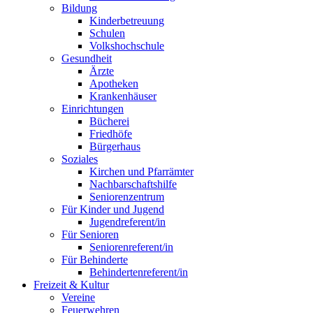
Bildung
Kinderbetreuung
Schulen
Volkshochschule
Gesundheit
Ärzte
Apotheken
Krankenhäuser
Einrichtungen
Bücherei
Friedhöfe
Bürgerhaus
Soziales
Kirchen und Pfarrämter
Nachbarschaftshilfe
Seniorenzentrum
Für Kinder und Jugend
Jugendreferent/in
Für Senioren
Seniorenreferent/in
Für Behinderte
Behindertenreferent/in
Freizeit & Kultur
Vereine
Feuerwehren