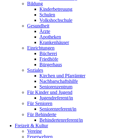
Bildung
Kinderbetreuung
Schulen
Volkshochschule
Gesundheit
Ärzte
Apotheken
Krankenhäuser
Einrichtungen
Bücherei
Friedhöfe
Bürgerhaus
Soziales
Kirchen und Pfarrämter
Nachbarschaftshilfe
Seniorenzentrum
Für Kinder und Jugend
Jugendreferent/in
Für Senioren
Seniorenreferent/in
Für Behinderte
Behindertenreferent/in
Freizeit & Kultur
Vereine
Feuerwehren