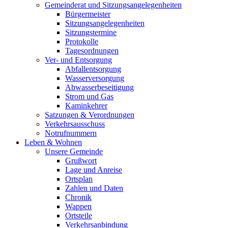
Gemeinderat und Sitzungsangelegenheiten
Bürgermeister
Sitzungsangelegenheiten
Sitzungstermine
Protokolle
Tagesordnungen
Ver- und Entsorgung
Abfallentsorgung
Wasserversorgung
Abwasserbeseitigung
Strom und Gas
Kaminkehrer
Satzungen & Verordnungen
Verkehrsausschuss
Notrufnummern
Leben & Wohnen
Unsere Gemeinde
Grußwort
Lage und Anreise
Ortsplan
Zahlen und Daten
Chronik
Wappen
Ortsteile
Verkehrsanbindung