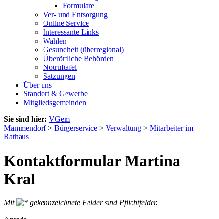
Formulare
Ver- und Entsorgung
Online Service
Interessante Links
Wahlen
Gesundheit (überregional)
Überörtliche Behörden
Notruftafel
Satzungen
Über uns
Standort & Gewerbe
Mitgliedsgemeinden
Sie sind hier:
VGem
Mammendorf
>
Bürgerservice
>
Verwaltung
>
Mitarbeiter im
Rathaus
Kontaktformular Martina
Kral
Mit
gekennzeichnete Felder sind Pflichtfelder.