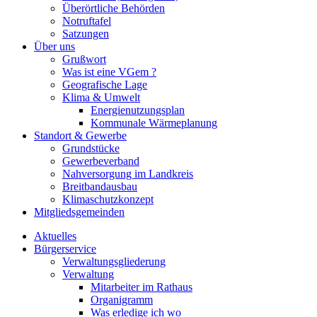
Überörtliche Behörden
Notruftafel
Satzungen
Über uns
Grußwort
Was ist eine VGem ?
Geografische Lage
Klima & Umwelt
Energienutzungsplan
Kommunale Wärmeplanung
Standort & Gewerbe
Grundstücke
Gewerbeverband
Nahversorgung im Landkreis
Breitbandausbau
Klimaschutzkonzept
Mitgliedsgemeinden
Aktuelles
Bürgerservice
Verwaltungsgliederung
Verwaltung
Mitarbeiter im Rathaus
Organigramm
Was erledige ich wo