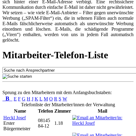
sich hinter einer E-Mail-Adresse verbirgt. Eine rechtssichere
Kommunikation durch einfache E-Mail ist daher nicht gewährleistet.
Wir setzen – wie viele E-Mail-Anbieter – Filter gegen unerwünschte
Werbung („SPAM-Filter“) ein, die in seltenen Fällen auch normale
E-Mails fälschlicherweise automatisch als unerwünschte Werbung
einordnen und löschen. E-Mails, die schädigende Programme
(„Viren“) enthalten, werden von uns in jedem Fall automatisch
gelöscht.
Mitarbeiter-Telefon-Liste
Sprung zu den Mitarbeitern mit dem Anfangsbuchstaben:
B
E
F
G
H
J
K
L
M
O
R
S
W
Telefonliste der Mitarbeiter/innen der Verwaltung
Name
Telefon
Zimmer
Mail
Heckl Josef
08145
Erster
1.18
84-12
Bürgermeister