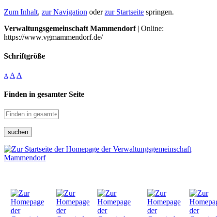
Zum Inhalt
,
zur Navigation
oder
zur Startseite
springen.
Verwaltungsgemeinschaft Mammendorf
| Online:
https://www.vgmammendorf.de/
Schriftgröße
A
A
A
Finden in gesamter Seite
suchen