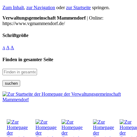
Zum Inhalt
,
zur Navigation
oder
zur Startseite
springen.
Verwaltungsgemeinschaft Mammendorf
| Online:
https://www.vgmammendorf.de/
Schriftgröße
A
A
A
Finden in gesamter Seite
suchen