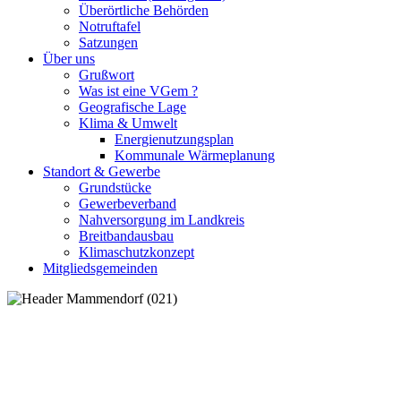
Überörtliche Behörden
Notruftafel
Satzungen
Über uns
Grußwort
Was ist eine VGem ?
Geografische Lage
Klima & Umwelt
Energienutzungsplan
Kommunale Wärmeplanung
Standort & Gewerbe
Grundstücke
Gewerbeverband
Nahversorgung im Landkreis
Breitbandausbau
Klimaschutzkonzept
Mitgliedsgemeinden