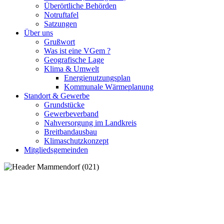
Überörtliche Behörden
Notruftafel
Satzungen
Über uns
Grußwort
Was ist eine VGem ?
Geografische Lage
Klima & Umwelt
Energienutzungsplan
Kommunale Wärmeplanung
Standort & Gewerbe
Grundstücke
Gewerbeverband
Nahversorgung im Landkreis
Breitbandausbau
Klimaschutzkonzept
Mitgliedsgemeinden