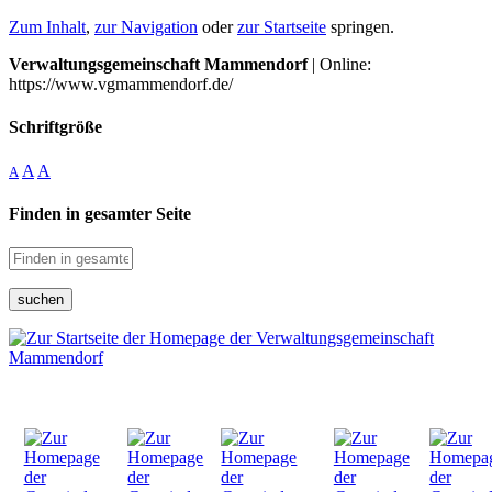
Zum Inhalt
,
zur Navigation
oder
zur Startseite
springen.
Verwaltungsgemeinschaft Mammendorf
| Online:
https://www.vgmammendorf.de/
Schriftgröße
A
A
A
Finden in gesamter Seite
suchen