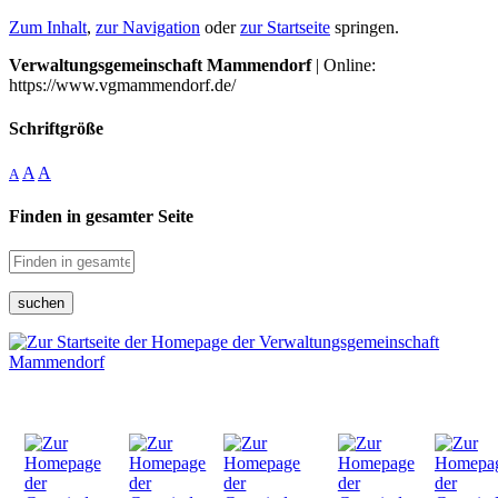
Zum Inhalt
,
zur Navigation
oder
zur Startseite
springen.
Verwaltungsgemeinschaft Mammendorf
| Online:
https://www.vgmammendorf.de/
Schriftgröße
A
A
A
Finden in gesamter Seite
suchen