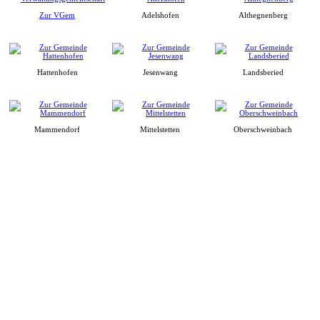
Zur VGem
Adelshofen
Althegnenberg
Hattenhofen
Jesenwang
Landsberied
Mammendorf
Mittelstetten
Oberschweinbach