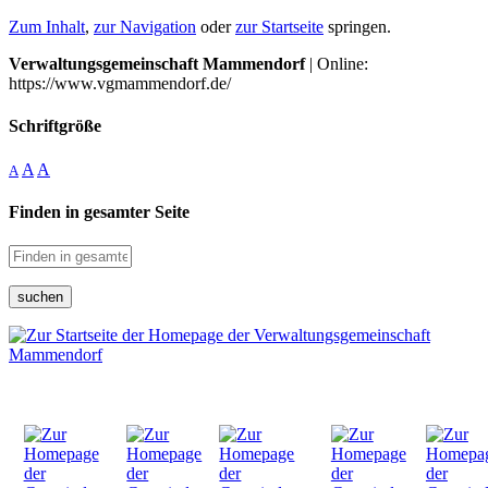
Zum Inhalt
,
zur Navigation
oder
zur Startseite
springen.
Verwaltungsgemeinschaft Mammendorf
| Online:
https://www.vgmammendorf.de/
Schriftgröße
A
A
A
Finden in gesamter Seite
suchen