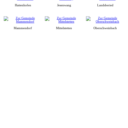
Hattenhofen
Jesenwang
Landsberied
Mammendorf
Mittelstetten
Oberschweinbach