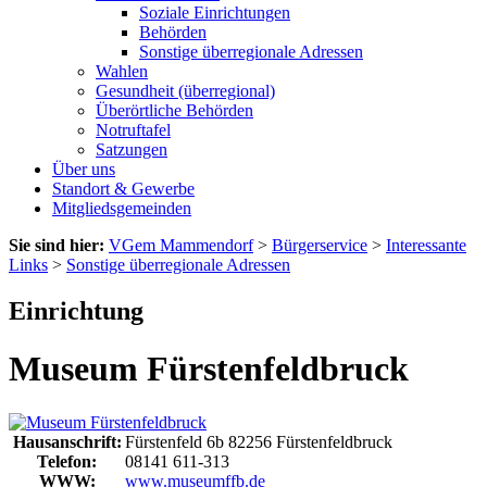
Soziale Einrichtungen
Behörden
Sonstige überregionale Adressen
Wahlen
Gesundheit (überregional)
Überörtliche Behörden
Notruftafel
Satzungen
Über uns
Standort & Gewerbe
Mitgliedsgemeinden
Sie sind hier:
VGem Mammendorf
>
Bürgerservice
>
Interessante
Links
>
Sonstige überregionale Adressen
Einrichtung
Museum Fürstenfeldbruck
Hausanschrift:
Fürstenfeld 6b
82256
Fürstenfeldbruck
Telefon:
08141 611-313
WWW:
www.museumffb.de