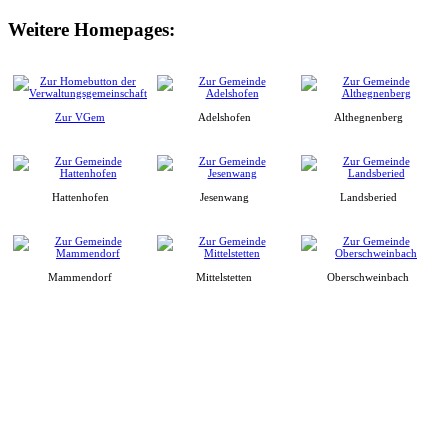
Weitere Homepages:
Zur VGem
Adelshofen
Althegnenberg
Hattenhofen
Jesenwang
Landsberied
Mammendorf
Mittelstetten
Oberschweinbach