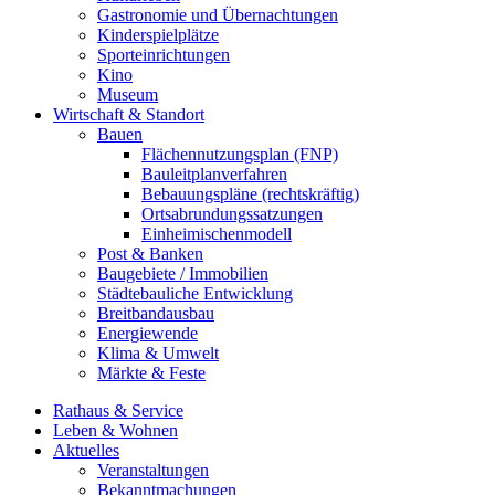
Gastronomie und Übernachtungen
Kinderspielplätze
Sporteinrichtungen
Kino
Museum
Wirtschaft & Standort
Bauen
Flächennutzungsplan (FNP)
Bauleitplanverfahren
Bebauungspläne (rechtskräftig)
Ortsabrundungssatzungen
Einheimischenmodell
Post & Banken
Baugebiete / Immobilien
Städtebauliche Entwicklung
Breitbandausbau
Energiewende
Klima & Umwelt
Märkte & Feste
Rathaus & Service
Leben & Wohnen
Aktuelles
Veranstaltungen
Bekanntmachungen