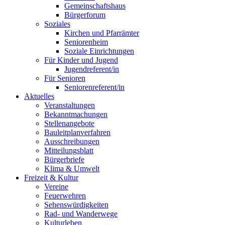
Gemeinschaftshaus
Bürgerforum
Soziales
Kirchen und Pfarrämter
Seniorenheim
Soziale Einrichtungen
Für Kinder und Jugend
Jugendreferent/in
Für Senioren
Seniorenreferent/in
Aktuelles
Veranstaltungen
Bekanntmachungen
Stellenangebote
Bauleitplanverfahren
Ausschreibungen
Mitteilungsblatt
Bürgerbriefe
Klima & Umwelt
Freizeit & Kultur
Vereine
Feuerwehren
Sehenswürdigkeiten
Rad- und Wanderwege
Kulturleben