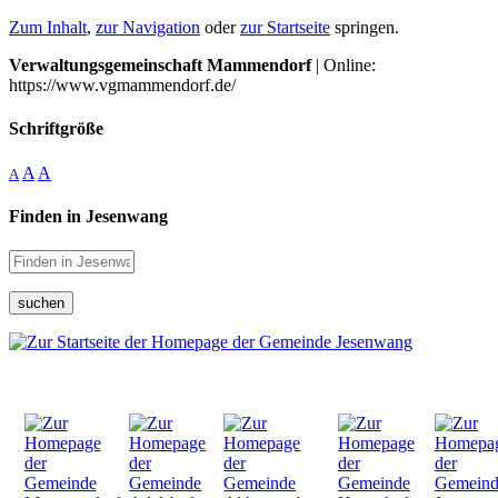
Zum Inhalt
,
zur Navigation
oder
zur Startseite
springen.
Verwaltungsgemeinschaft Mammendorf
| Online:
https://www.vgmammendorf.de/
Schriftgröße
A
A
A
Finden in Jesenwang
suchen