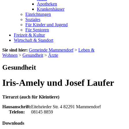
Apotheken
Krankenhäuser
Einrichtungen
Soziales
Für Kinder und Jugend
Für Senioren
Freizeit & Kultur
Wirtschaft & Standort
Sie sind hier:
Gemeinde Mammendorf
>
Leben &
Wohnen
>
Gesundheit
>
Ärzte
Gesundheit
Iris-Amely und Josef Laufer
Tierarzt (auch für Kleintiere)
Hausanschrift:
Eitelsrieder Str. 4
82291
Mammendorf
Telefon:
08145 8859
Downloads