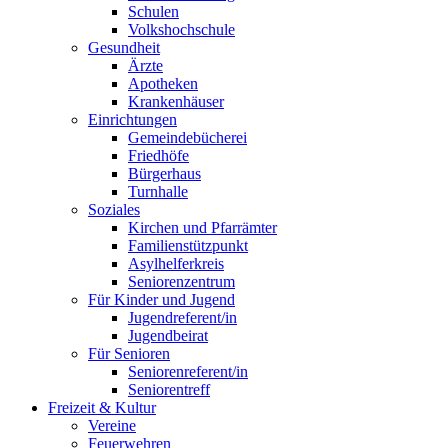
Schulen
Volkshochschule
Gesundheit
Ärzte
Apotheken
Krankenhäuser
Einrichtungen
Gemeindebücherei
Friedhöfe
Bürgerhaus
Turnhalle
Soziales
Kirchen und Pfarrämter
Familienstützpunkt
Asylhelferkreis
Seniorenzentrum
Für Kinder und Jugend
Jugendreferent/in
Jugendbeirat
Für Senioren
Seniorenreferent/in
Seniorentreff
Freizeit & Kultur
Vereine
Feuerwehren