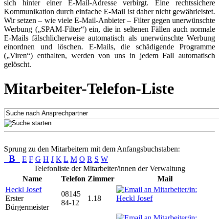
sich hinter einer E-Mail-Adresse verbirgt. Eine rechtssichere
Kommunikation durch einfache E-Mail ist daher nicht gewährleistet.
Wir setzen – wie viele E-Mail-Anbieter – Filter gegen unerwünschte
Werbung („SPAM-Filter“) ein, die in seltenen Fällen auch normale
E-Mails fälschlicherweise automatisch als unerwünschte Werbung
einordnen und löschen. E-Mails, die schädigende Programme
(„Viren“) enthalten, werden von uns in jedem Fall automatisch
gelöscht.
Mitarbeiter-Telefon-Liste
Sprung zu den Mitarbeitern mit dem Anfangsbuchstaben:
B
E
F
G
H
J
K
L
M
O
R
S
W
Telefonliste der Mitarbeiter/innen der Verwaltung
Name
Telefon
Zimmer
Mail
Heckl Josef
08145
Erster
1.18
84-12
Bürgermeister