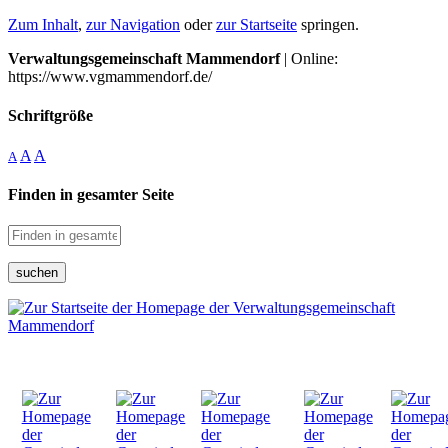
Zum Inhalt
,
zur Navigation
oder
zur Startseite
springen.
Verwaltungsgemeinschaft Mammendorf
| Online:
https://www.vgmammendorf.de/
Schriftgröße
A
A
A
Finden in gesamter Seite
suchen