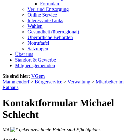
Formulare
Ver- und Entsorgung
Online Service
Interessante Links
Wahlen
Gesundheit (überregional)
Überörtliche Behörden
Notruftafel
Satzungen
Über uns
Standort & Gewerbe
Mitgliedsgemeinden
Sie sind hier:
VGem
Mammendorf
>
Bürgerservice
>
Verwaltung
>
Mitarbeiter im
Rathaus
Kontaktformular Michael
Schlecht
Mit
gekennzeichnete Felder sind Pflichtfelder.