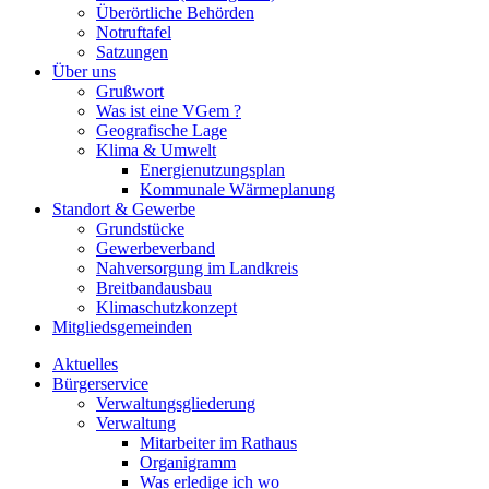
Überörtliche Behörden
Notruftafel
Satzungen
Über uns
Grußwort
Was ist eine VGem ?
Geografische Lage
Klima & Umwelt
Energienutzungsplan
Kommunale Wärmeplanung
Standort & Gewerbe
Grundstücke
Gewerbeverband
Nahversorgung im Landkreis
Breitbandausbau
Klimaschutzkonzept
Mitgliedsgemeinden
Aktuelles
Bürgerservice
Verwaltungsgliederung
Verwaltung
Mitarbeiter im Rathaus
Organigramm
Was erledige ich wo