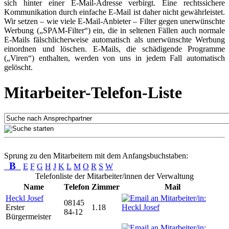
sich hinter einer E-Mail-Adresse verbirgt. Eine rechtssichere
Kommunikation durch einfache E-Mail ist daher nicht gewährleistet.
Wir setzen – wie viele E-Mail-Anbieter – Filter gegen unerwünschte
Werbung („SPAM-Filter“) ein, die in seltenen Fällen auch normale
E-Mails fälschlicherweise automatisch als unerwünschte Werbung
einordnen und löschen. E-Mails, die schädigende Programme
(„Viren“) enthalten, werden von uns in jedem Fall automatisch
gelöscht.
Mitarbeiter-Telefon-Liste
Sprung zu den Mitarbeitern mit dem Anfangsbuchstaben:
B
E
F
G
H
J
K
L
M
O
R
S
W
Telefonliste der Mitarbeiter/innen der Verwaltung
Name
Telefon
Zimmer
Mail
Heckl Josef
08145
Erster
1.18
84-12
Bürgermeister