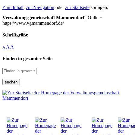
Zum Inhalt
,
zur Navigation
oder
zur Startseite
springen.
Verwaltungsgemeinschaft Mammendorf
| Online:
https://www.vgmammendorf.de/
Schriftgröße
A
A
A
Finden in gesamter Seite
suchen