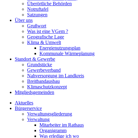
Überörtliche Behörden
Notruftafel
Satzungen
Über uns
Grußwort
Was ist eine VGem ?
Geografische Lage
Klima & Umwelt
Energienutzungsplan
Kommunale Wärmeplanung
Standort & Gewerbe
Grundstücke
Gewerbeverband
Nahversorgung im Landkreis
Breitbandausbau
Klimaschutzkonzept
Mitgliedsgemeinden
Aktuelles
Bürgerservice
Verwaltungsgliederung
Verwaltung
Mitarbeiter im Rathaus
Organigramm
Was erledige ich wo