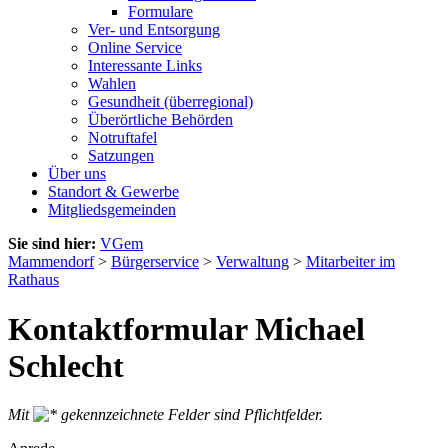
Formulare
Ver- und Entsorgung
Online Service
Interessante Links
Wahlen
Gesundheit (überregional)
Überörtliche Behörden
Notruftafel
Satzungen
Über uns
Standort & Gewerbe
Mitgliedsgemeinden
Sie sind hier:
VGem
Mammendorf
>
Bürgerservice
>
Verwaltung
>
Mitarbeiter im
Rathaus
Kontaktformular Michael
Schlecht
Mit
gekennzeichnete Felder sind Pflichtfelder.