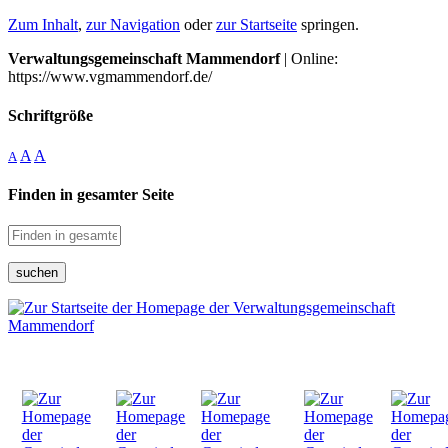
Zum Inhalt
,
zur Navigation
oder
zur Startseite
springen.
Verwaltungsgemeinschaft Mammendorf
| Online:
https://www.vgmammendorf.de/
Schriftgröße
A
A
A
Finden in gesamter Seite
suchen