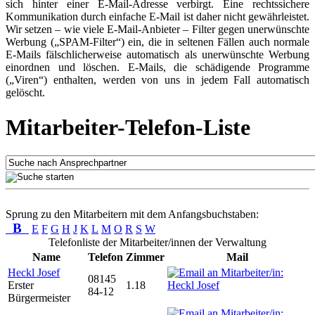
sich hinter einer E-Mail-Adresse verbirgt. Eine rechtssichere
Kommunikation durch einfache E-Mail ist daher nicht gewährleistet.
Wir setzen – wie viele E-Mail-Anbieter – Filter gegen unerwünschte
Werbung („SPAM-Filter“) ein, die in seltenen Fällen auch normale
E-Mails fälschlicherweise automatisch als unerwünschte Werbung
einordnen und löschen. E-Mails, die schädigende Programme
(„Viren“) enthalten, werden von uns in jedem Fall automatisch
gelöscht.
Mitarbeiter-Telefon-Liste
Sprung zu den Mitarbeitern mit dem Anfangsbuchstaben:
B
E
F
G
H
J
K
L
M
O
R
S
W
Telefonliste der Mitarbeiter/innen der Verwaltung
Name
Telefon
Zimmer
Mail
Heckl Josef
08145
Erster
1.18
84-12
Bürgermeister