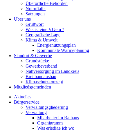
Überörtliche Behörden
Notruftafel
Satzungen
Über uns
Grußwort
Was ist eine VGem ?
Geografische Lage
Klima & Umwelt
Energienutzungsplan
Kommunale Wärmeplanung
Standort & Gewerbe
Grundstücke
Gewerbeverband
Nahversorgung im Landkreis
Breitbandausbau
Klimaschutzkonzept
Mitgliedsgemeinden
Aktuelles
Bürgerservice
Verwaltungsgliederung
Verwaltung
Mitarbeiter im Rathaus
Organigramm
Was erledige ich wo