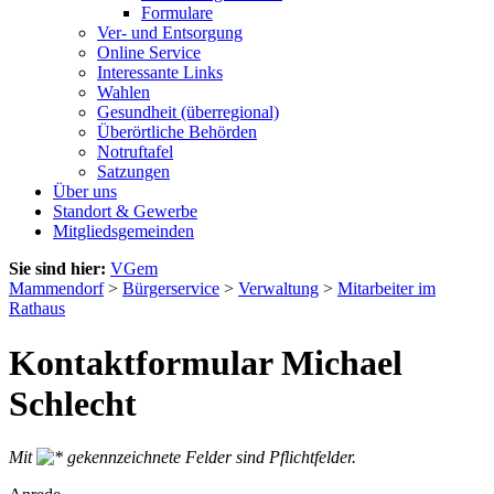
Formulare
Ver- und Entsorgung
Online Service
Interessante Links
Wahlen
Gesundheit (überregional)
Überörtliche Behörden
Notruftafel
Satzungen
Über uns
Standort & Gewerbe
Mitgliedsgemeinden
Sie sind hier:
VGem
Mammendorf
>
Bürgerservice
>
Verwaltung
>
Mitarbeiter im
Rathaus
Kontaktformular Michael
Schlecht
Mit
gekennzeichnete Felder sind Pflichtfelder.