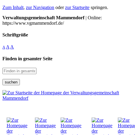
Zum Inhalt
,
zur Navigation
oder
zur Startseite
springen.
Verwaltungsgemeinschaft Mammendorf
| Online:
https://www.vgmammendorf.de/
Schriftgröße
A
A
A
Finden in gesamter Seite
suchen