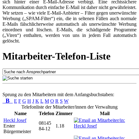
sich hinter einer E-Mail-Adresse verbirgt. Eine rechtssichere
Kommunikation durch einfache E-Mail ist daher nicht gewährleistet.
Wir setzen – wie viele E-Mail-Anbieter – Filter gegen unerwünschte
Werbung („SPAM-Filter“) ein, die in seltenen Fällen auch normale
E-Mails fälschlicherweise automatisch als unerwünschte Werbung
einordnen und löschen. E-Mails, die schädigende Programme
(„Viren“) enthalten, werden von uns in jedem Fall automatisch
gelöscht.
Mitarbeiter-Telefon-Liste
Sprung zu den Mitarbeitern mit dem Anfangsbuchstaben:
B
E
F
G
H
J
K
L
M
O
R
S
W
Telefonliste der Mitarbeiter/innen der Verwaltung
Name
Telefon
Zimmer
Mail
Heckl Josef
08145
Erster
1.18
84-12
Bürgermeister