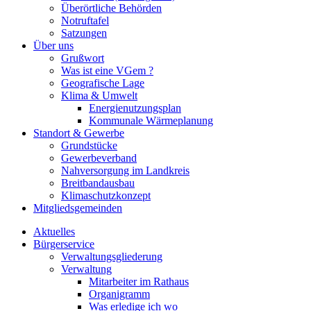
Überörtliche Behörden
Notruftafel
Satzungen
Über uns
Grußwort
Was ist eine VGem ?
Geografische Lage
Klima & Umwelt
Energienutzungsplan
Kommunale Wärmeplanung
Standort & Gewerbe
Grundstücke
Gewerbeverband
Nahversorgung im Landkreis
Breitbandausbau
Klimaschutzkonzept
Mitgliedsgemeinden
Aktuelles
Bürgerservice
Verwaltungsgliederung
Verwaltung
Mitarbeiter im Rathaus
Organigramm
Was erledige ich wo