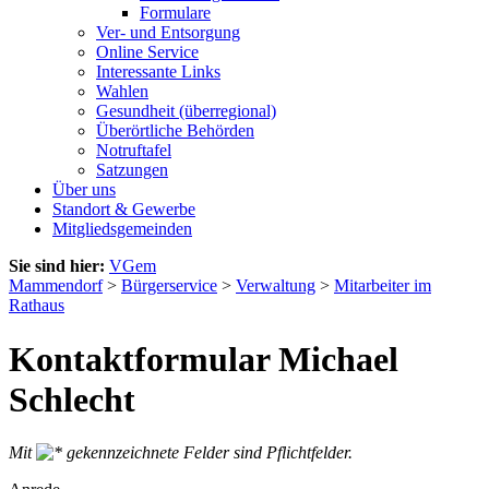
Formulare
Ver- und Entsorgung
Online Service
Interessante Links
Wahlen
Gesundheit (überregional)
Überörtliche Behörden
Notruftafel
Satzungen
Über uns
Standort & Gewerbe
Mitgliedsgemeinden
Sie sind hier:
VGem
Mammendorf
>
Bürgerservice
>
Verwaltung
>
Mitarbeiter im
Rathaus
Kontaktformular Michael
Schlecht
Mit
gekennzeichnete Felder sind Pflichtfelder.