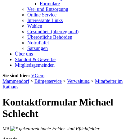
Formulare
Ver- und Entsorgung
Online Service
Interessante Links
Wahlen
Gesundheit (überregional)
Überörtliche Behörden
Notruftafel
Satzungen
Über uns
Standort & Gewerbe
Mitgliedsgemeinden
Sie sind hier:
VGem
Mammendorf
>
Bürgerservice
>
Verwaltung
>
Mitarbeiter im
Rathaus
Kontaktformular Michael
Schlecht
Mit
gekennzeichnete Felder sind Pflichtfelder.