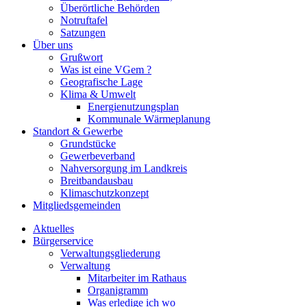
Überörtliche Behörden
Notruftafel
Satzungen
Über uns
Grußwort
Was ist eine VGem ?
Geografische Lage
Klima & Umwelt
Energienutzungsplan
Kommunale Wärmeplanung
Standort & Gewerbe
Grundstücke
Gewerbeverband
Nahversorgung im Landkreis
Breitbandausbau
Klimaschutzkonzept
Mitgliedsgemeinden
Aktuelles
Bürgerservice
Verwaltungsgliederung
Verwaltung
Mitarbeiter im Rathaus
Organigramm
Was erledige ich wo