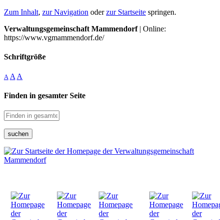
Zum Inhalt
,
zur Navigation
oder
zur Startseite
springen.
Verwaltungsgemeinschaft Mammendorf
| Online:
https://www.vgmammendorf.de/
Schriftgröße
A
A
A
Finden in gesamter Seite
suchen