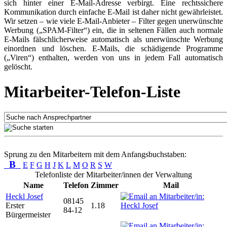
sich hinter einer E-Mail-Adresse verbirgt. Eine rechtssichere
Kommunikation durch einfache E-Mail ist daher nicht gewährleistet.
Wir setzen – wie viele E-Mail-Anbieter – Filter gegen unerwünschte
Werbung („SPAM-Filter“) ein, die in seltenen Fällen auch normale
E-Mails fälschlicherweise automatisch als unerwünschte Werbung
einordnen und löschen. E-Mails, die schädigende Programme
(„Viren“) enthalten, werden von uns in jedem Fall automatisch
gelöscht.
Mitarbeiter-Telefon-Liste
Sprung zu den Mitarbeitern mit dem Anfangsbuchstaben:
B
E
F
G
H
J
K
L
M
O
R
S
W
Telefonliste der Mitarbeiter/innen der Verwaltung
Name
Telefon
Zimmer
Mail
Heckl Josef
08145
Erster
1.18
84-12
Bürgermeister