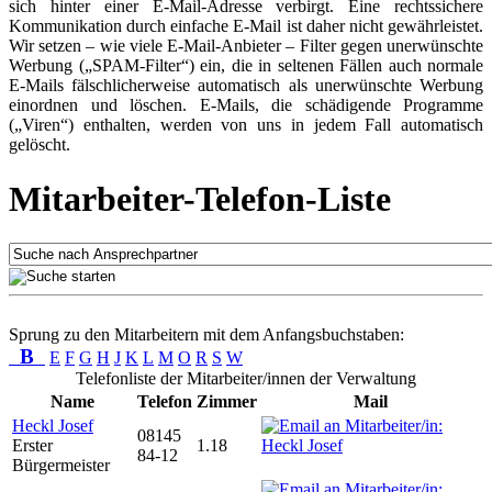
sich hinter einer E-Mail-Adresse verbirgt. Eine rechtssichere
Kommunikation durch einfache E-Mail ist daher nicht gewährleistet.
Wir setzen – wie viele E-Mail-Anbieter – Filter gegen unerwünschte
Werbung („SPAM-Filter“) ein, die in seltenen Fällen auch normale
E-Mails fälschlicherweise automatisch als unerwünschte Werbung
einordnen und löschen. E-Mails, die schädigende Programme
(„Viren“) enthalten, werden von uns in jedem Fall automatisch
gelöscht.
Mitarbeiter-Telefon-Liste
Sprung zu den Mitarbeitern mit dem Anfangsbuchstaben:
B
E
F
G
H
J
K
L
M
O
R
S
W
Telefonliste der Mitarbeiter/innen der Verwaltung
Name
Telefon
Zimmer
Mail
Heckl Josef
08145
Erster
1.18
84-12
Bürgermeister