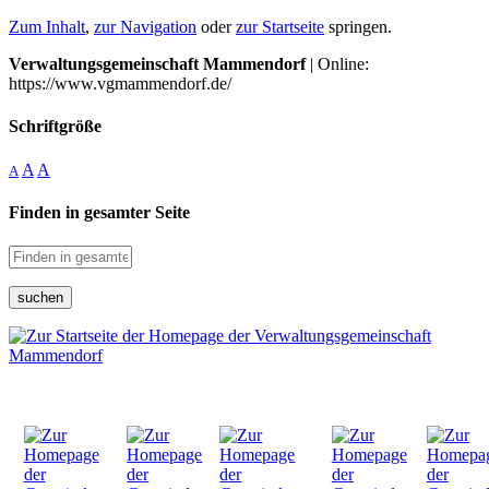
Zum Inhalt
,
zur Navigation
oder
zur Startseite
springen.
Verwaltungsgemeinschaft Mammendorf
| Online:
https://www.vgmammendorf.de/
Schriftgröße
A
A
A
Finden in gesamter Seite
suchen