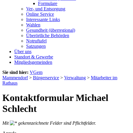
Formulare
Ver- und Entsorgung
Online Service
Interessante Links
Wahlen
Gesundheit (überregional)
Überörtliche Behörden
Notruftafel
Satzungen
Über uns
Standort & Gewerbe
Mitgliedsgemeinden
Sie sind hier:
VGem
Mammendorf
>
Bürgerservice
>
Verwaltung
>
Mitarbeiter im
Rathaus
Kontaktformular Michael
Schlecht
Mit
gekennzeichnete Felder sind Pflichtfelder.