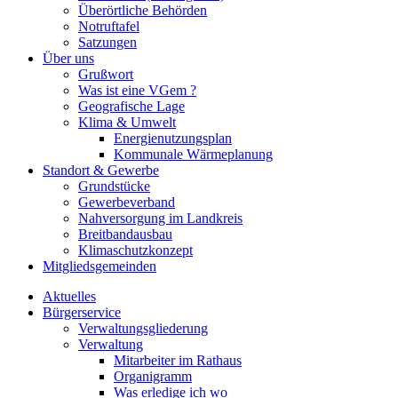
Überörtliche Behörden
Notruftafel
Satzungen
Über uns
Grußwort
Was ist eine VGem ?
Geografische Lage
Klima & Umwelt
Energienutzungsplan
Kommunale Wärmeplanung
Standort & Gewerbe
Grundstücke
Gewerbeverband
Nahversorgung im Landkreis
Breitbandausbau
Klimaschutzkonzept
Mitgliedsgemeinden
Aktuelles
Bürgerservice
Verwaltungsgliederung
Verwaltung
Mitarbeiter im Rathaus
Organigramm
Was erledige ich wo