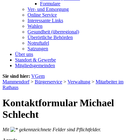
Formulare
Ver- und Entsorgung
Online Service
Interessante Links
Wahlen
Gesundheit (überregional)
Überörtliche Behörden
Notruftafel
Satzungen
Über uns
Standort & Gewerbe
Mitgliedsgemeinden
Sie sind hier:
VGem
Mammendorf
>
Bürgerservice
>
Verwaltung
>
Mitarbeiter im
Rathaus
Kontaktformular Michael
Schlecht
Mit
gekennzeichnete Felder sind Pflichtfelder.