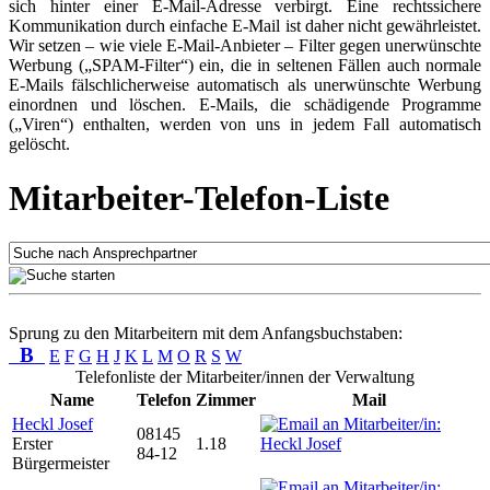
sich hinter einer E-Mail-Adresse verbirgt. Eine rechtssichere
Kommunikation durch einfache E-Mail ist daher nicht gewährleistet.
Wir setzen – wie viele E-Mail-Anbieter – Filter gegen unerwünschte
Werbung („SPAM-Filter“) ein, die in seltenen Fällen auch normale
E-Mails fälschlicherweise automatisch als unerwünschte Werbung
einordnen und löschen. E-Mails, die schädigende Programme
(„Viren“) enthalten, werden von uns in jedem Fall automatisch
gelöscht.
Mitarbeiter-Telefon-Liste
Sprung zu den Mitarbeitern mit dem Anfangsbuchstaben:
B
E
F
G
H
J
K
L
M
O
R
S
W
Telefonliste der Mitarbeiter/innen der Verwaltung
Name
Telefon
Zimmer
Mail
Heckl Josef
08145
Erster
1.18
84-12
Bürgermeister