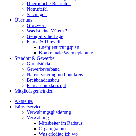
Überörtliche Behörden
Notruftafel
Satzungen
Über uns
Grußwort
Was ist eine VGem ?
Geografische Lage
Klima & Umwelt
Energienutzungsplan
Kommunale Wärmeplanung
Standort & Gewerbe
Grundstücke
Gewerbeverband
Nahversorgung im Landkreis
Breitbandausbau
Klimaschutzkonzept
Mitgliedsgemeinden
Aktuelles
Bürgerservice
Verwaltungsgliederung
Verwaltung
Mitarbeiter im Rathaus
Organigramm
Was erledige ich wo