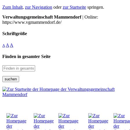
Zum Inhalt
,
zur Navigation
oder
zur Startseite
springen.
Verwaltungsgemeinschaft Mammendorf
| Online:
https://www.vgmammendorf.de/
Schriftgröße
A
A
A
Finden in gesamter Seite
suchen