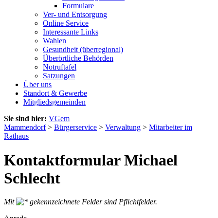
Formulare
Ver- und Entsorgung
Online Service
Interessante Links
Wahlen
Gesundheit (überregional)
Überörtliche Behörden
Notruftafel
Satzungen
Über uns
Standort & Gewerbe
Mitgliedsgemeinden
Sie sind hier:
VGem
Mammendorf
>
Bürgerservice
>
Verwaltung
>
Mitarbeiter im
Rathaus
Kontaktformular Michael
Schlecht
Mit
gekennzeichnete Felder sind Pflichtfelder.