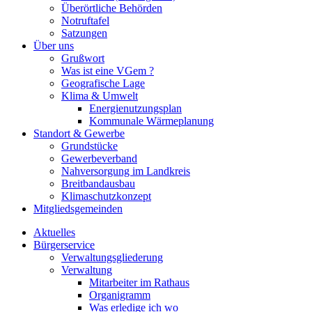
Überörtliche Behörden
Notruftafel
Satzungen
Über uns
Grußwort
Was ist eine VGem ?
Geografische Lage
Klima & Umwelt
Energienutzungsplan
Kommunale Wärmeplanung
Standort & Gewerbe
Grundstücke
Gewerbeverband
Nahversorgung im Landkreis
Breitbandausbau
Klimaschutzkonzept
Mitgliedsgemeinden
Aktuelles
Bürgerservice
Verwaltungsgliederung
Verwaltung
Mitarbeiter im Rathaus
Organigramm
Was erledige ich wo