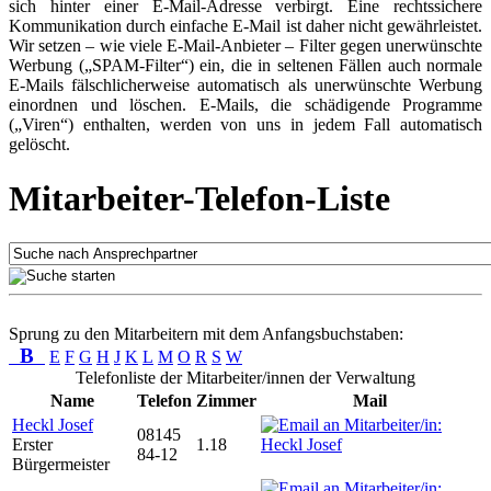
sich hinter einer E-Mail-Adresse verbirgt. Eine rechtssichere
Kommunikation durch einfache E-Mail ist daher nicht gewährleistet.
Wir setzen – wie viele E-Mail-Anbieter – Filter gegen unerwünschte
Werbung („SPAM-Filter“) ein, die in seltenen Fällen auch normale
E-Mails fälschlicherweise automatisch als unerwünschte Werbung
einordnen und löschen. E-Mails, die schädigende Programme
(„Viren“) enthalten, werden von uns in jedem Fall automatisch
gelöscht.
Mitarbeiter-Telefon-Liste
Sprung zu den Mitarbeitern mit dem Anfangsbuchstaben:
B
E
F
G
H
J
K
L
M
O
R
S
W
Telefonliste der Mitarbeiter/innen der Verwaltung
Name
Telefon
Zimmer
Mail
Heckl Josef
08145
Erster
1.18
84-12
Bürgermeister