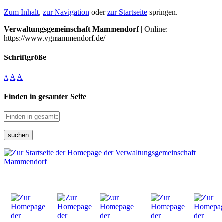
Zum Inhalt
,
zur Navigation
oder
zur Startseite
springen.
Verwaltungsgemeinschaft Mammendorf
| Online:
https://www.vgmammendorf.de/
Schriftgröße
A
A
A
Finden in gesamter Seite
suchen