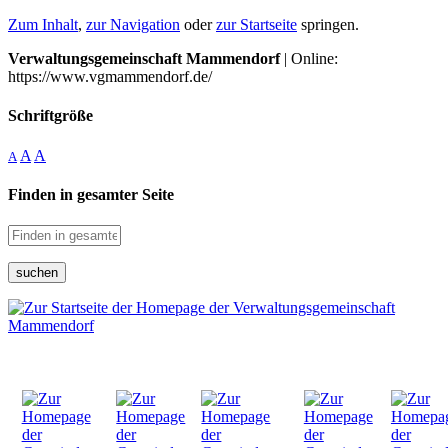
Zum Inhalt
,
zur Navigation
oder
zur Startseite
springen.
Verwaltungsgemeinschaft Mammendorf
| Online:
https://www.vgmammendorf.de/
Schriftgröße
A
A
A
Finden in gesamter Seite
suchen