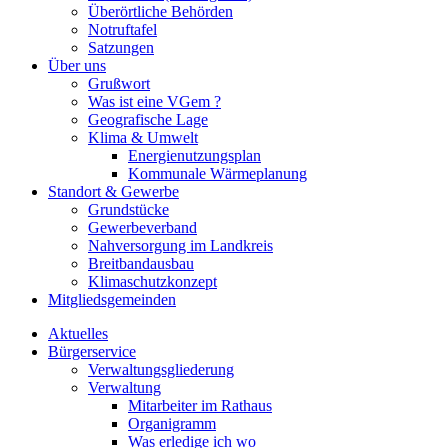
Überörtliche Behörden
Notruftafel
Satzungen
Über uns
Grußwort
Was ist eine VGem ?
Geografische Lage
Klima & Umwelt
Energienutzungsplan
Kommunale Wärmeplanung
Standort & Gewerbe
Grundstücke
Gewerbeverband
Nahversorgung im Landkreis
Breitbandausbau
Klimaschutzkonzept
Mitgliedsgemeinden
Aktuelles
Bürgerservice
Verwaltungsgliederung
Verwaltung
Mitarbeiter im Rathaus
Organigramm
Was erledige ich wo