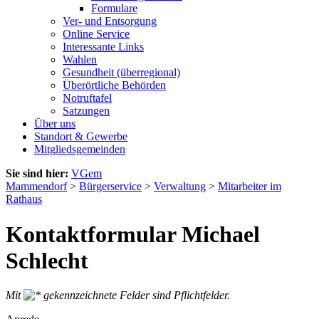
Formulare
Ver- und Entsorgung
Online Service
Interessante Links
Wahlen
Gesundheit (überregional)
Überörtliche Behörden
Notruftafel
Satzungen
Über uns
Standort & Gewerbe
Mitgliedsgemeinden
Sie sind hier:
VGem
Mammendorf
>
Bürgerservice
>
Verwaltung
>
Mitarbeiter im
Rathaus
Kontaktformular Michael
Schlecht
Mit
gekennzeichnete Felder sind Pflichtfelder.