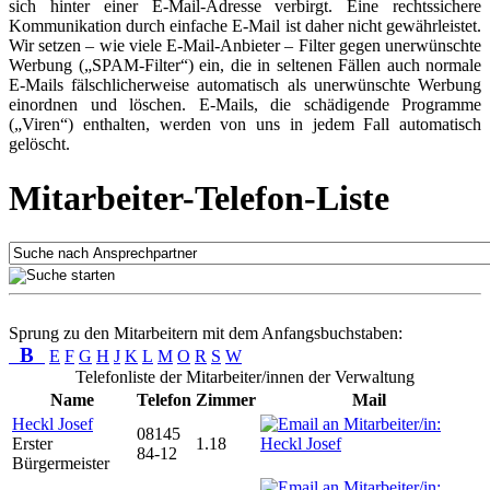
sich hinter einer E-Mail-Adresse verbirgt. Eine rechtssichere
Kommunikation durch einfache E-Mail ist daher nicht gewährleistet.
Wir setzen – wie viele E-Mail-Anbieter – Filter gegen unerwünschte
Werbung („SPAM-Filter“) ein, die in seltenen Fällen auch normale
E-Mails fälschlicherweise automatisch als unerwünschte Werbung
einordnen und löschen. E-Mails, die schädigende Programme
(„Viren“) enthalten, werden von uns in jedem Fall automatisch
gelöscht.
Mitarbeiter-Telefon-Liste
Sprung zu den Mitarbeitern mit dem Anfangsbuchstaben:
B
E
F
G
H
J
K
L
M
O
R
S
W
Telefonliste der Mitarbeiter/innen der Verwaltung
Name
Telefon
Zimmer
Mail
Heckl Josef
08145
Erster
1.18
84-12
Bürgermeister