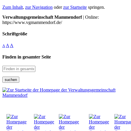
Zum Inhalt
,
zur Navigation
oder
zur Startseite
springen.
Verwaltungsgemeinschaft Mammendorf
| Online:
https://www.vgmammendorf.de/
Schriftgröße
A
A
A
Finden in gesamter Seite
suchen