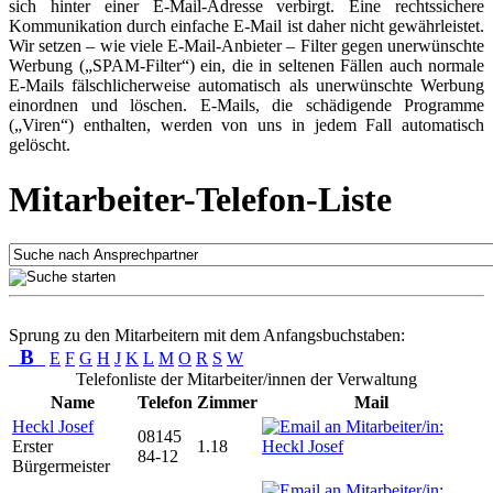
sich hinter einer E-Mail-Adresse verbirgt. Eine rechtssichere
Kommunikation durch einfache E-Mail ist daher nicht gewährleistet.
Wir setzen – wie viele E-Mail-Anbieter – Filter gegen unerwünschte
Werbung („SPAM-Filter“) ein, die in seltenen Fällen auch normale
E-Mails fälschlicherweise automatisch als unerwünschte Werbung
einordnen und löschen. E-Mails, die schädigende Programme
(„Viren“) enthalten, werden von uns in jedem Fall automatisch
gelöscht.
Mitarbeiter-Telefon-Liste
Sprung zu den Mitarbeitern mit dem Anfangsbuchstaben:
B
E
F
G
H
J
K
L
M
O
R
S
W
Telefonliste der Mitarbeiter/innen der Verwaltung
Name
Telefon
Zimmer
Mail
Heckl Josef
08145
Erster
1.18
84-12
Bürgermeister