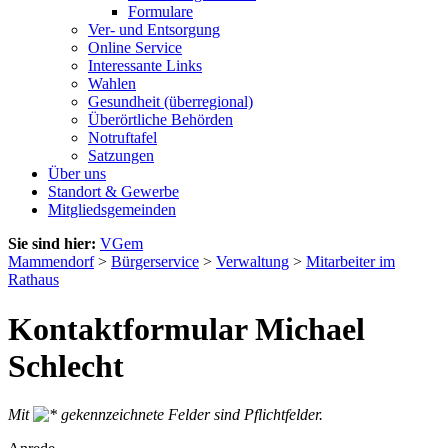
Formulare
Ver- und Entsorgung
Online Service
Interessante Links
Wahlen
Gesundheit (überregional)
Überörtliche Behörden
Notruftafel
Satzungen
Über uns
Standort & Gewerbe
Mitgliedsgemeinden
Sie sind hier:
VGem
Mammendorf
>
Bürgerservice
>
Verwaltung
>
Mitarbeiter im
Rathaus
Kontaktformular Michael
Schlecht
Mit
gekennzeichnete Felder sind Pflichtfelder.