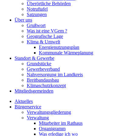
Überörtliche Behörden
Notruftafel
Satzungen
Über uns
Grußwort
Was ist eine VGem ?
Geografische Lage
Klima & Umwelt
Energienutzungsplan
Kommunale Wärmeplanung
Standort & Gewerbe
Grundstücke
Gewerbeverband
Nahversorgung im Landkreis
Breitbandausbau
Klimaschutzkonzept
Mitgliedsgemeinden
Aktuelles
Bürgerservice
Verwaltungsgliederung
Verwaltung
Mitarbeiter im Rathaus
Organigramm
Was erledige ich wo