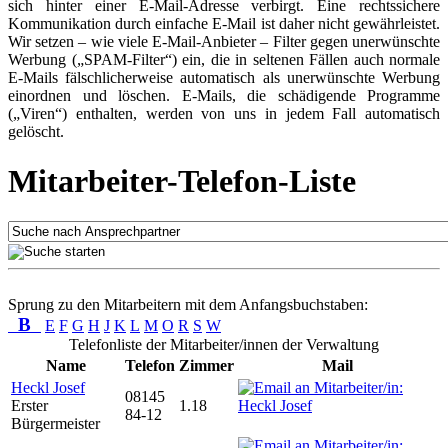
sich hinter einer E-Mail-Adresse verbirgt. Eine rechtssichere
Kommunikation durch einfache E-Mail ist daher nicht gewährleistet.
Wir setzen – wie viele E-Mail-Anbieter – Filter gegen unerwünschte
Werbung („SPAM-Filter“) ein, die in seltenen Fällen auch normale
E-Mails fälschlicherweise automatisch als unerwünschte Werbung
einordnen und löschen. E-Mails, die schädigende Programme
(„Viren“) enthalten, werden von uns in jedem Fall automatisch
gelöscht.
Mitarbeiter-Telefon-Liste
Sprung zu den Mitarbeitern mit dem Anfangsbuchstaben:
B
E
F
G
H
J
K
L
M
O
R
S
W
Telefonliste der Mitarbeiter/innen der Verwaltung
Name
Telefon
Zimmer
Mail
Heckl Josef
08145
Erster
1.18
84-12
Bürgermeister