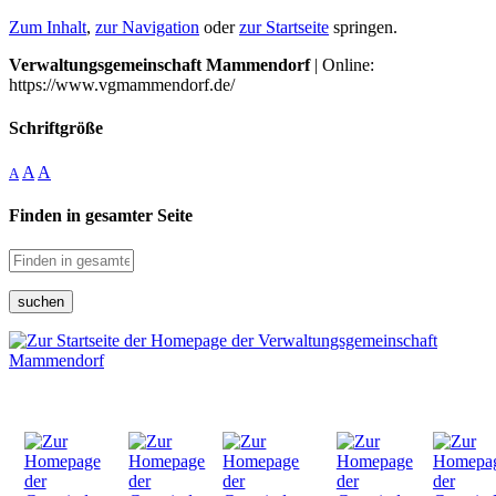
Zum Inhalt
,
zur Navigation
oder
zur Startseite
springen.
Verwaltungsgemeinschaft Mammendorf
| Online:
https://www.vgmammendorf.de/
Schriftgröße
A
A
A
Finden in gesamter Seite
suchen