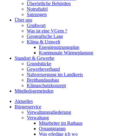
Überörtliche Behörden
Notruftafel
Satzungen
Über uns
Grußwort
Was ist eine VGem ?
Geografische Lage
Klima & Umwelt
Energienutzungsplan
Kommunale Wärmeplanung
Standort & Gewerbe
Grundstücke
Gewerbeverband
Nahversorgung im Landkreis
Breitbandausbau
Klimaschutzkonzept
Mitgliedsgemeinden
Aktuelles
Bürgerservice
Verwaltungsgliederung
Verwaltung
Mitarbeiter im Rathaus
Organigramm
Was erledige ich wo