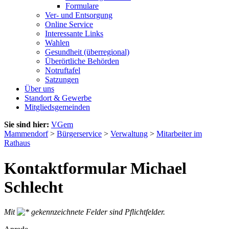
Formulare
Ver- und Entsorgung
Online Service
Interessante Links
Wahlen
Gesundheit (überregional)
Überörtliche Behörden
Notruftafel
Satzungen
Über uns
Standort & Gewerbe
Mitgliedsgemeinden
Sie sind hier:
VGem
Mammendorf
>
Bürgerservice
>
Verwaltung
>
Mitarbeiter im
Rathaus
Kontaktformular Michael
Schlecht
Mit
gekennzeichnete Felder sind Pflichtfelder.