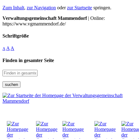
Zum Inhalt
,
zur Navigation
oder
zur Startseite
springen.
Verwaltungsgemeinschaft Mammendorf
| Online:
https://www.vgmammendorf.de/
Schriftgröße
A
A
A
Finden in gesamter Seite
suchen