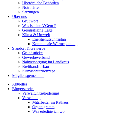
Überörtliche Behörden
Notruftafel
Satzungen
Über uns
Grußwort
Was ist eine VGem ?
Geografische Lage
Klima & Umwelt
Energienutzungsplan
Kommunale Wärmeplanung
Standort & Gewerbe
Grundstücke
Gewerbeverband
Nahversorgung im Landkreis
Breitbandausbau
Klimaschutzkonzept
Mitgliedsgemeinden
Aktuelles
Bürgerservice
Verwaltungsgliederung
Verwaltung
Mitarbeiter im Rathaus
Organigramm
Was erledige ich wo