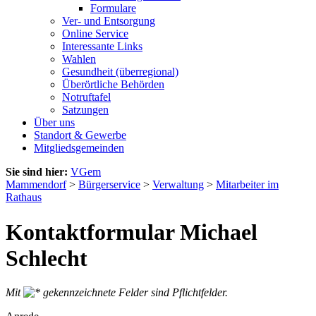
Formulare
Ver- und Entsorgung
Online Service
Interessante Links
Wahlen
Gesundheit (überregional)
Überörtliche Behörden
Notruftafel
Satzungen
Über uns
Standort & Gewerbe
Mitgliedsgemeinden
Sie sind hier:
VGem
Mammendorf
>
Bürgerservice
>
Verwaltung
>
Mitarbeiter im
Rathaus
Kontaktformular Michael
Schlecht
Mit
gekennzeichnete Felder sind Pflichtfelder.