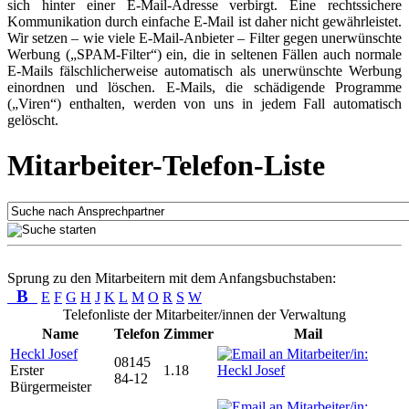
sich hinter einer E-Mail-Adresse verbirgt. Eine rechtssichere
Kommunikation durch einfache E-Mail ist daher nicht gewährleistet.
Wir setzen – wie viele E-Mail-Anbieter – Filter gegen unerwünschte
Werbung („SPAM-Filter“) ein, die in seltenen Fällen auch normale
E-Mails fälschlicherweise automatisch als unerwünschte Werbung
einordnen und löschen. E-Mails, die schädigende Programme
(„Viren“) enthalten, werden von uns in jedem Fall automatisch
gelöscht.
Mitarbeiter-Telefon-Liste
Sprung zu den Mitarbeitern mit dem Anfangsbuchstaben:
B
E
F
G
H
J
K
L
M
O
R
S
W
Telefonliste der Mitarbeiter/innen der Verwaltung
Name
Telefon
Zimmer
Mail
Heckl Josef
08145
Erster
1.18
84-12
Bürgermeister