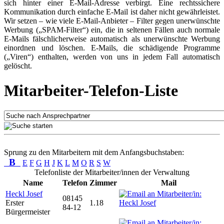
sich hinter einer E-Mail-Adresse verbirgt. Eine rechtssichere
Kommunikation durch einfache E-Mail ist daher nicht gewährleistet.
Wir setzen – wie viele E-Mail-Anbieter – Filter gegen unerwünschte
Werbung („SPAM-Filter“) ein, die in seltenen Fällen auch normale
E-Mails fälschlicherweise automatisch als unerwünschte Werbung
einordnen und löschen. E-Mails, die schädigende Programme
(„Viren“) enthalten, werden von uns in jedem Fall automatisch
gelöscht.
Mitarbeiter-Telefon-Liste
Sprung zu den Mitarbeitern mit dem Anfangsbuchstaben:
B
E
F
G
H
J
K
L
M
O
R
S
W
Telefonliste der Mitarbeiter/innen der Verwaltung
Name
Telefon
Zimmer
Mail
Heckl Josef
08145
Erster
1.18
84-12
Bürgermeister