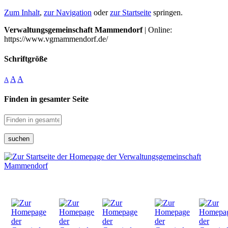
Zum Inhalt
,
zur Navigation
oder
zur Startseite
springen.
Verwaltungsgemeinschaft Mammendorf
| Online:
https://www.vgmammendorf.de/
Schriftgröße
A
A
A
Finden in gesamter Seite
suchen