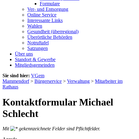
Formulare
Ver- und Entsorgung
Online Service
Interessante Links
Wahlen
Gesundheit (überregional)
Überörtliche Behörden
Notruftafel
Satzungen
Über uns
Standort & Gewerbe
Mitgliedsgemeinden
Sie sind hier:
VGem
Mammendorf
>
Bürgerservice
>
Verwaltung
>
Mitarbeiter im
Rathaus
Kontaktformular Michael
Schlecht
Mit
gekennzeichnete Felder sind Pflichtfelder.