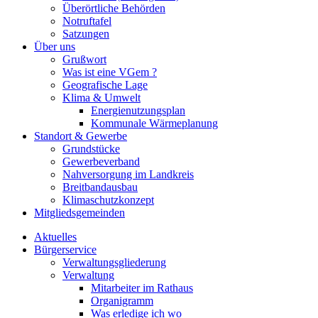
Überörtliche Behörden
Notruftafel
Satzungen
Über uns
Grußwort
Was ist eine VGem ?
Geografische Lage
Klima & Umwelt
Energienutzungsplan
Kommunale Wärmeplanung
Standort & Gewerbe
Grundstücke
Gewerbeverband
Nahversorgung im Landkreis
Breitbandausbau
Klimaschutzkonzept
Mitgliedsgemeinden
Aktuelles
Bürgerservice
Verwaltungsgliederung
Verwaltung
Mitarbeiter im Rathaus
Organigramm
Was erledige ich wo