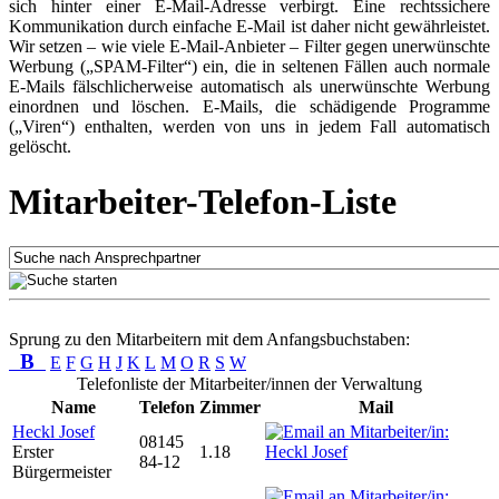
sich hinter einer E-Mail-Adresse verbirgt. Eine rechtssichere
Kommunikation durch einfache E-Mail ist daher nicht gewährleistet.
Wir setzen – wie viele E-Mail-Anbieter – Filter gegen unerwünschte
Werbung („SPAM-Filter“) ein, die in seltenen Fällen auch normale
E-Mails fälschlicherweise automatisch als unerwünschte Werbung
einordnen und löschen. E-Mails, die schädigende Programme
(„Viren“) enthalten, werden von uns in jedem Fall automatisch
gelöscht.
Mitarbeiter-Telefon-Liste
Sprung zu den Mitarbeitern mit dem Anfangsbuchstaben:
B
E
F
G
H
J
K
L
M
O
R
S
W
Telefonliste der Mitarbeiter/innen der Verwaltung
Name
Telefon
Zimmer
Mail
Heckl Josef
08145
Erster
1.18
84-12
Bürgermeister