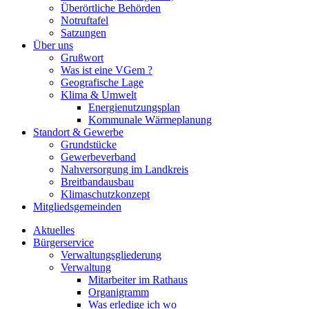
Überörtliche Behörden
Notruftafel
Satzungen
Über uns
Grußwort
Was ist eine VGem ?
Geografische Lage
Klima & Umwelt
Energienutzungsplan
Kommunale Wärmeplanung
Standort & Gewerbe
Grundstücke
Gewerbeverband
Nahversorgung im Landkreis
Breitbandausbau
Klimaschutzkonzept
Mitgliedsgemeinden
Aktuelles
Bürgerservice
Verwaltungsgliederung
Verwaltung
Mitarbeiter im Rathaus
Organigramm
Was erledige ich wo