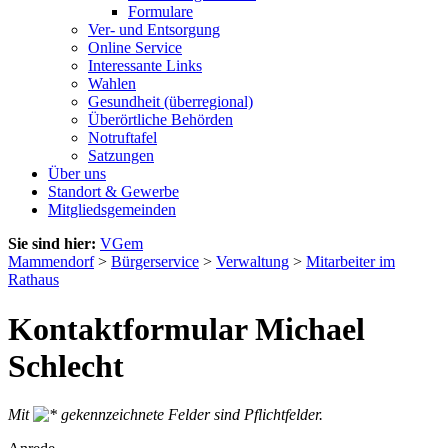
Formulare
Ver- und Entsorgung
Online Service
Interessante Links
Wahlen
Gesundheit (überregional)
Überörtliche Behörden
Notruftafel
Satzungen
Über uns
Standort & Gewerbe
Mitgliedsgemeinden
Sie sind hier:
VGem
Mammendorf
>
Bürgerservice
>
Verwaltung
>
Mitarbeiter im
Rathaus
Kontaktformular Michael
Schlecht
Mit
gekennzeichnete Felder sind Pflichtfelder.