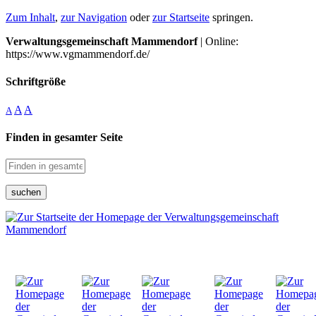
Zum Inhalt
,
zur Navigation
oder
zur Startseite
springen.
Verwaltungsgemeinschaft Mammendorf
| Online:
https://www.vgmammendorf.de/
Schriftgröße
A
A
A
Finden in gesamter Seite
suchen