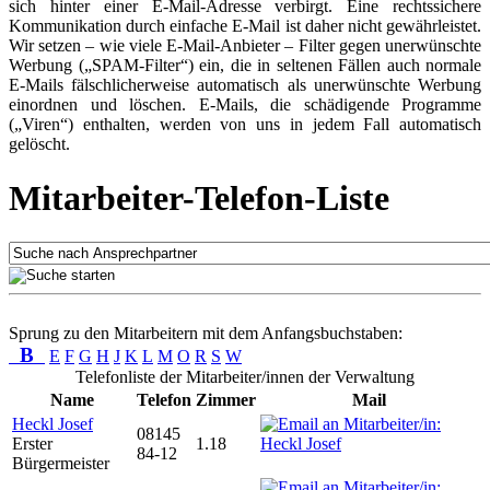
sich hinter einer E-Mail-Adresse verbirgt. Eine rechtssichere
Kommunikation durch einfache E-Mail ist daher nicht gewährleistet.
Wir setzen – wie viele E-Mail-Anbieter – Filter gegen unerwünschte
Werbung („SPAM-Filter“) ein, die in seltenen Fällen auch normale
E-Mails fälschlicherweise automatisch als unerwünschte Werbung
einordnen und löschen. E-Mails, die schädigende Programme
(„Viren“) enthalten, werden von uns in jedem Fall automatisch
gelöscht.
Mitarbeiter-Telefon-Liste
Sprung zu den Mitarbeitern mit dem Anfangsbuchstaben:
B
E
F
G
H
J
K
L
M
O
R
S
W
Telefonliste der Mitarbeiter/innen der Verwaltung
Name
Telefon
Zimmer
Mail
Heckl Josef
08145
Erster
1.18
84-12
Bürgermeister