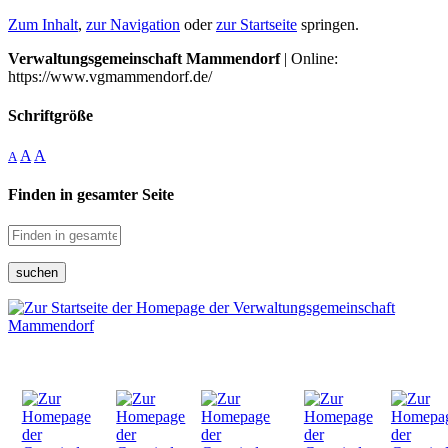
Zum Inhalt
,
zur Navigation
oder
zur Startseite
springen.
Verwaltungsgemeinschaft Mammendorf
| Online:
https://www.vgmammendorf.de/
Schriftgröße
A
A
A
Finden in gesamter Seite
suchen