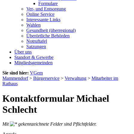
Formulare
Ver- und Entsorgung
Online Service
Interessante Links
Wahlen
Gesundheit (überregional)
Überörtliche Behörden
Notruftafel
Satzungen
Über uns
Standort & Gewerbe
Mitgliedsgemeinden
Sie sind hier:
VGem
Mammendorf
>
Bürgerservice
>
Verwaltung
>
Mitarbeiter im
Rathaus
Kontaktformular Michael
Schlecht
Mit
gekennzeichnete Felder sind Pflichtfelder.