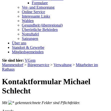
Formulare
Ver- und Entsorgung
Online Service
Interessante Links
Wahlen
Gesundheit (überregional)
Überörtliche Behörden
Notruftafel
Satzungen
Über uns
Standort & Gewerbe
Mitgliedsgemeinden
Sie sind hier:
VGem
Mammendorf
>
Bürgerservice
>
Verwaltung
>
Mitarbeiter im
Rathaus
Kontaktformular Michael
Schlecht
Mit
gekennzeichnete Felder sind Pflichtfelder.