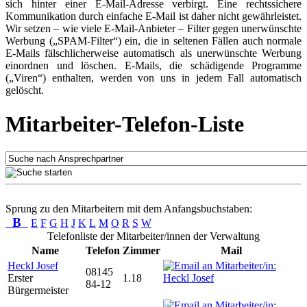
sich hinter einer E-Mail-Adresse verbirgt. Eine rechtssichere
Kommunikation durch einfache E-Mail ist daher nicht gewährleistet.
Wir setzen – wie viele E-Mail-Anbieter – Filter gegen unerwünschte
Werbung („SPAM-Filter“) ein, die in seltenen Fällen auch normale
E-Mails fälschlicherweise automatisch als unerwünschte Werbung
einordnen und löschen. E-Mails, die schädigende Programme
(„Viren“) enthalten, werden von uns in jedem Fall automatisch
gelöscht.
Mitarbeiter-Telefon-Liste
Sprung zu den Mitarbeitern mit dem Anfangsbuchstaben:
B
E
F
G
H
J
K
L
M
O
R
S
W
Telefonliste der Mitarbeiter/innen der Verwaltung
Name
Telefon
Zimmer
Mail
Heckl Josef
08145
Erster
1.18
84-12
Bürgermeister