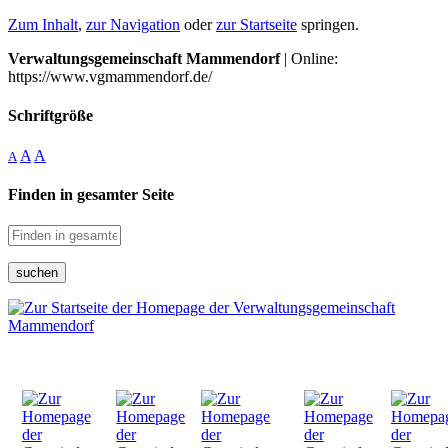
Zum Inhalt
,
zur Navigation
oder
zur Startseite
springen.
Verwaltungsgemeinschaft Mammendorf
| Online:
https://www.vgmammendorf.de/
Schriftgröße
A
A
A
Finden in gesamter Seite
suchen