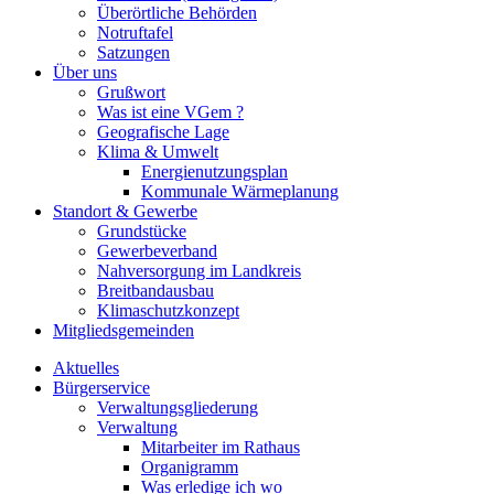
Überörtliche Behörden
Notruftafel
Satzungen
Über uns
Grußwort
Was ist eine VGem ?
Geografische Lage
Klima & Umwelt
Energienutzungsplan
Kommunale Wärmeplanung
Standort & Gewerbe
Grundstücke
Gewerbeverband
Nahversorgung im Landkreis
Breitbandausbau
Klimaschutzkonzept
Mitgliedsgemeinden
Aktuelles
Bürgerservice
Verwaltungsgliederung
Verwaltung
Mitarbeiter im Rathaus
Organigramm
Was erledige ich wo