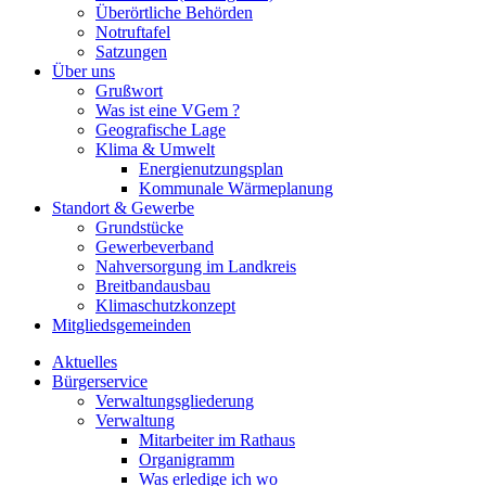
Überörtliche Behörden
Notruftafel
Satzungen
Über uns
Grußwort
Was ist eine VGem ?
Geografische Lage
Klima & Umwelt
Energienutzungsplan
Kommunale Wärmeplanung
Standort & Gewerbe
Grundstücke
Gewerbeverband
Nahversorgung im Landkreis
Breitbandausbau
Klimaschutzkonzept
Mitgliedsgemeinden
Aktuelles
Bürgerservice
Verwaltungsgliederung
Verwaltung
Mitarbeiter im Rathaus
Organigramm
Was erledige ich wo