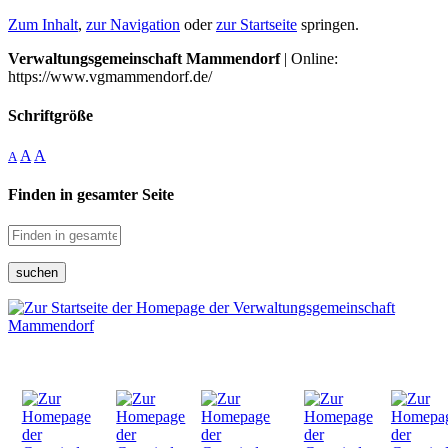
Zum Inhalt
,
zur Navigation
oder
zur Startseite
springen.
Verwaltungsgemeinschaft Mammendorf
| Online:
https://www.vgmammendorf.de/
Schriftgröße
A
A
A
Finden in gesamter Seite
suchen