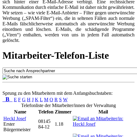
sich hinter einer E-Mail-Adresse verbirgt. Eine rechtssichere
Kommunikation durch einfache E-Mail ist daher nicht gewährleistet.
Wir setzen – wie viele E-Mail-Anbieter – Filter gegen unerwünschte
Werbung („SPAM-Filter“) ein, die in seltenen Fällen auch normale
E-Mails fälschlicherweise automatisch als unerwünschte Werbung
einordnen und löschen. E-Mails, die schädigende Programme
(„Viren“) enthalten, werden von uns in jedem Fall automatisch
gelöscht.
Mitarbeiter-Telefon-Liste
Sprung zu den Mitarbeitern mit dem Anfangsbuchstaben:
B
E
F
G
H
J
K
L
M
O
R
S
W
Telefonliste der Mitarbeiter/innen der Verwaltung
Name
Telefon
Zimmer
Mail
Heckl Josef
08145
Erster
1.18
84-12
Bürgermeister