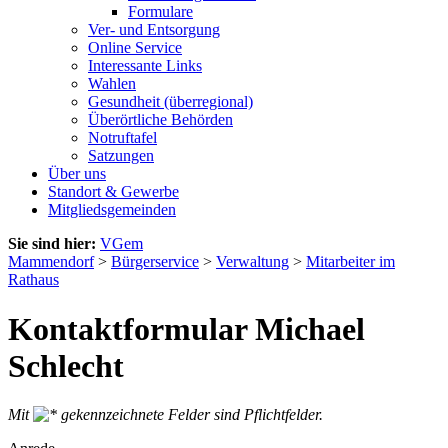
Formulare
Ver- und Entsorgung
Online Service
Interessante Links
Wahlen
Gesundheit (überregional)
Überörtliche Behörden
Notruftafel
Satzungen
Über uns
Standort & Gewerbe
Mitgliedsgemeinden
Sie sind hier:
VGem
Mammendorf
>
Bürgerservice
>
Verwaltung
>
Mitarbeiter im
Rathaus
Kontaktformular Michael
Schlecht
Mit
gekennzeichnete Felder sind Pflichtfelder.