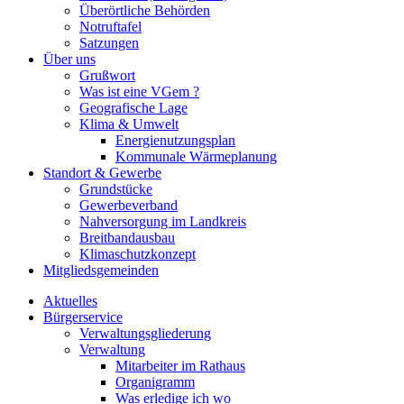
Überörtliche Behörden
Notruftafel
Satzungen
Über uns
Grußwort
Was ist eine VGem ?
Geografische Lage
Klima & Umwelt
Energienutzungsplan
Kommunale Wärmeplanung
Standort & Gewerbe
Grundstücke
Gewerbeverband
Nahversorgung im Landkreis
Breitbandausbau
Klimaschutzkonzept
Mitgliedsgemeinden
Aktuelles
Bürgerservice
Verwaltungsgliederung
Verwaltung
Mitarbeiter im Rathaus
Organigramm
Was erledige ich wo