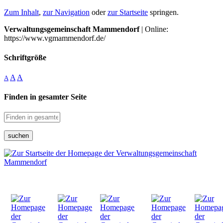
Zum Inhalt
,
zur Navigation
oder
zur Startseite
springen.
Verwaltungsgemeinschaft Mammendorf
| Online:
https://www.vgmammendorf.de/
Schriftgröße
A
A
A
Finden in gesamter Seite
suchen