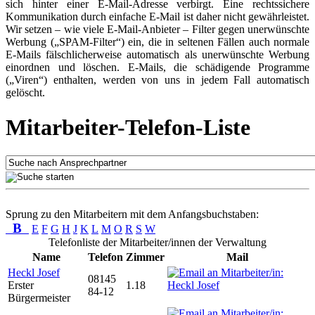
sich hinter einer E-Mail-Adresse verbirgt. Eine rechtssichere
Kommunikation durch einfache E-Mail ist daher nicht gewährleistet.
Wir setzen – wie viele E-Mail-Anbieter – Filter gegen unerwünschte
Werbung („SPAM-Filter“) ein, die in seltenen Fällen auch normale
E-Mails fälschlicherweise automatisch als unerwünschte Werbung
einordnen und löschen. E-Mails, die schädigende Programme
(„Viren“) enthalten, werden von uns in jedem Fall automatisch
gelöscht.
Mitarbeiter-Telefon-Liste
Sprung zu den Mitarbeitern mit dem Anfangsbuchstaben:
B
E
F
G
H
J
K
L
M
O
R
S
W
Telefonliste der Mitarbeiter/innen der Verwaltung
Name
Telefon
Zimmer
Mail
Heckl Josef
08145
Erster
1.18
84-12
Bürgermeister