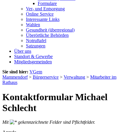
Formulare
Ver- und Entsorgung
Online Service
Interessante Links
Wahlen
Gesundheit (überregional)
Überörtliche Behörden
Notruftafel
Satzungen
Über uns
Standort & Gewerbe
Mitgliedsgemeinden
Sie sind hier:
VGem
Mammendorf
>
Bürgerservice
>
Verwaltung
>
Mitarbeiter im
Rathaus
Kontaktformular Michael
Schlecht
Mit
gekennzeichnete Felder sind Pflichtfelder.