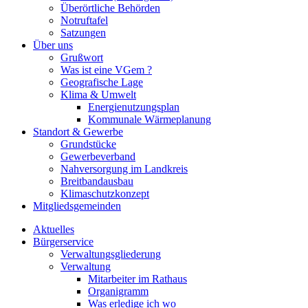
Überörtliche Behörden
Notruftafel
Satzungen
Über uns
Grußwort
Was ist eine VGem ?
Geografische Lage
Klima & Umwelt
Energienutzungsplan
Kommunale Wärmeplanung
Standort & Gewerbe
Grundstücke
Gewerbeverband
Nahversorgung im Landkreis
Breitbandausbau
Klimaschutzkonzept
Mitgliedsgemeinden
Aktuelles
Bürgerservice
Verwaltungsgliederung
Verwaltung
Mitarbeiter im Rathaus
Organigramm
Was erledige ich wo