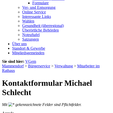
Formulare
Ver- und Entsorgung
Online Service
Interessante Links
Wahlen
Gesundheit (überregional)
Überörtliche Behörden
Notruftafel
Satzungen
Über uns
Standort & Gewerbe
Mitgliedsgemeinden
Sie sind hier:
VGem
Mammendorf
>
Bürgerservice
>
Verwaltung
>
Mitarbeiter im
Rathaus
Kontaktformular Michael
Schlecht
Mit
gekennzeichnete Felder sind Pflichtfelder.