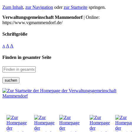
Zum Inhalt
,
zur Navigation
oder
zur Startseite
springen.
Verwaltungsgemeinschaft Mammendorf
| Online:
https://www.vgmammendorf.de/
Schriftgröße
A
A
A
Finden in gesamter Seite
suchen