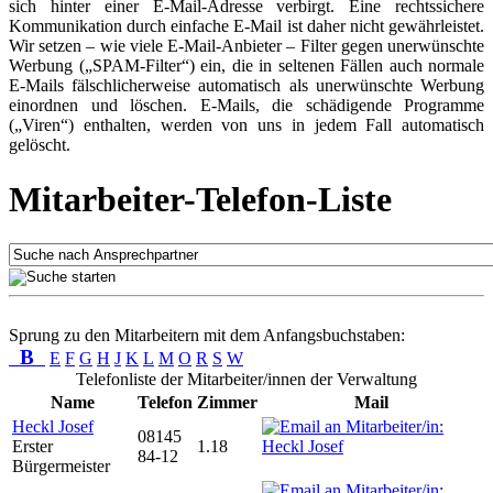
sich hinter einer E-Mail-Adresse verbirgt. Eine rechtssichere
Kommunikation durch einfache E-Mail ist daher nicht gewährleistet.
Wir setzen – wie viele E-Mail-Anbieter – Filter gegen unerwünschte
Werbung („SPAM-Filter“) ein, die in seltenen Fällen auch normale
E-Mails fälschlicherweise automatisch als unerwünschte Werbung
einordnen und löschen. E-Mails, die schädigende Programme
(„Viren“) enthalten, werden von uns in jedem Fall automatisch
gelöscht.
Mitarbeiter-Telefon-Liste
Sprung zu den Mitarbeitern mit dem Anfangsbuchstaben:
B
E
F
G
H
J
K
L
M
O
R
S
W
Telefonliste der Mitarbeiter/innen der Verwaltung
Name
Telefon
Zimmer
Mail
Heckl Josef
08145
Erster
1.18
84-12
Bürgermeister