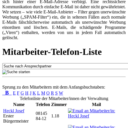
sich hinter einer E-Mail-Adresse verbirgt. Eine rechtssichere
Kommunikation durch einfache E-Mail ist daher nicht gewährleistet.
Wir setzen – wie viele E-Mail-Anbieter – Filter gegen unerwünschte
Werbung („SPAM-Filter“) ein, die in seltenen Fällen auch normale
E-Mails fälschlicherweise automatisch als unerwünschte Werbung
einordnen und löschen. E-Mails, die schädigende Programme
(„Viren“) enthalten, werden von uns in jedem Fall automatisch
gelöscht.
Mitarbeiter-Telefon-Liste
Sprung zu den Mitarbeitern mit dem Anfangsbuchstaben:
B
E
F
G
H
J
K
L
M
O
R
S
W
Telefonliste der Mitarbeiter/innen der Verwaltung
Name
Telefon
Zimmer
Mail
Heckl Josef
08145
Erster
1.18
84-12
Bürgermeister