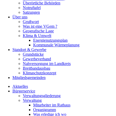
Überörtliche Behörden
Notruftafel
Satzungen
Über uns
Grußwort
Was ist eine VGem ?
Geografische Lage
Klima & Umwelt
Energienutzungsplan
Kommunale Wärmeplanung
Standort & Gewerbe
Grundstücke
Gewerbeverband
Nahversorgung im Landkreis
Breitbandausbau
Klimaschutzkonzept
Mitgliedsgemeinden
Aktuelles
Bürgerservice
Verwaltungsgliederung
Verwaltung
Mitarbeiter im Rathaus
Organigramm
Was erledige ich wo