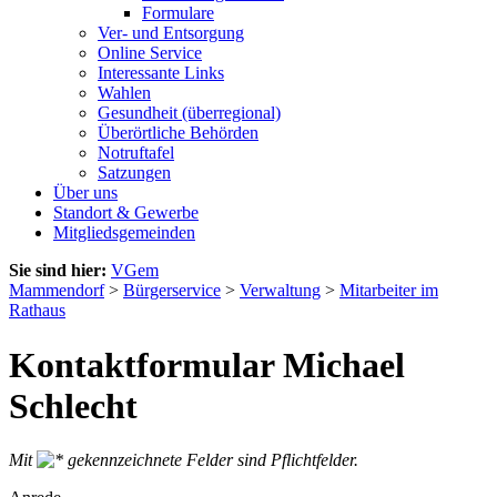
Formulare
Ver- und Entsorgung
Online Service
Interessante Links
Wahlen
Gesundheit (überregional)
Überörtliche Behörden
Notruftafel
Satzungen
Über uns
Standort & Gewerbe
Mitgliedsgemeinden
Sie sind hier:
VGem
Mammendorf
>
Bürgerservice
>
Verwaltung
>
Mitarbeiter im
Rathaus
Kontaktformular Michael
Schlecht
Mit
gekennzeichnete Felder sind Pflichtfelder.