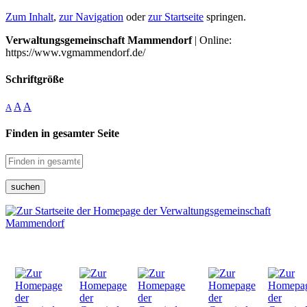
Zum Inhalt
,
zur Navigation
oder
zur Startseite
springen.
Verwaltungsgemeinschaft Mammendorf
| Online:
https://www.vgmammendorf.de/
Schriftgröße
A
A
A
Finden in gesamter Seite
suchen