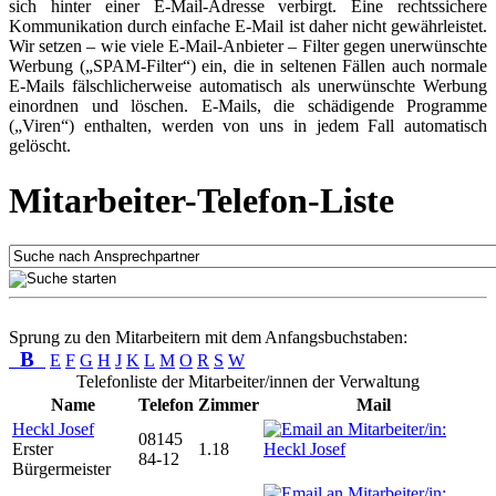
sich hinter einer E-Mail-Adresse verbirgt. Eine rechtssichere
Kommunikation durch einfache E-Mail ist daher nicht gewährleistet.
Wir setzen – wie viele E-Mail-Anbieter – Filter gegen unerwünschte
Werbung („SPAM-Filter“) ein, die in seltenen Fällen auch normale
E-Mails fälschlicherweise automatisch als unerwünschte Werbung
einordnen und löschen. E-Mails, die schädigende Programme
(„Viren“) enthalten, werden von uns in jedem Fall automatisch
gelöscht.
Mitarbeiter-Telefon-Liste
Sprung zu den Mitarbeitern mit dem Anfangsbuchstaben:
B
E
F
G
H
J
K
L
M
O
R
S
W
Telefonliste der Mitarbeiter/innen der Verwaltung
Name
Telefon
Zimmer
Mail
Heckl Josef
08145
Erster
1.18
84-12
Bürgermeister