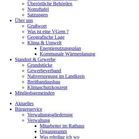
Überörtliche Behörden
Notruftafel
Satzungen
Über uns
Grußwort
Was ist eine VGem ?
Geografische Lage
Klima & Umwelt
Energienutzungsplan
Kommunale Wärmeplanung
Standort & Gewerbe
Grundstücke
Gewerbeverband
Nahversorgung im Landkreis
Breitbandausbau
Klimaschutzkonzept
Mitgliedsgemeinden
Aktuelles
Bürgerservice
Verwaltungsgliederung
Verwaltung
Mitarbeiter im Rathaus
Organigramm
Was erledige ich wo