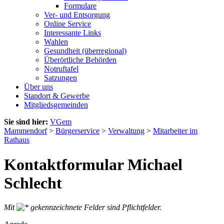
Formulare
Ver- und Entsorgung
Online Service
Interessante Links
Wahlen
Gesundheit (überregional)
Überörtliche Behörden
Notruftafel
Satzungen
Über uns
Standort & Gewerbe
Mitgliedsgemeinden
Sie sind hier:
VGem
Mammendorf
>
Bürgerservice
>
Verwaltung
>
Mitarbeiter im
Rathaus
Kontaktformular Michael
Schlecht
Mit
gekennzeichnete Felder sind Pflichtfelder.