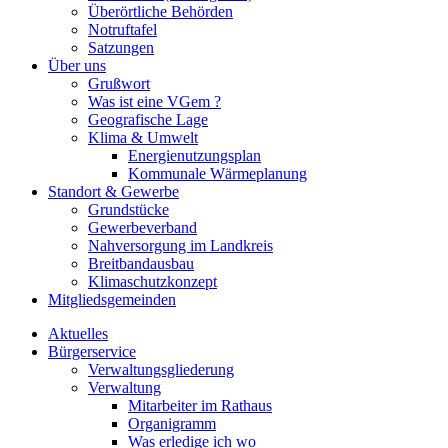
Überörtliche Behörden
Notruftafel
Satzungen
Über uns
Grußwort
Was ist eine VGem ?
Geografische Lage
Klima & Umwelt
Energienutzungsplan
Kommunale Wärmeplanung
Standort & Gewerbe
Grundstücke
Gewerbeverband
Nahversorgung im Landkreis
Breitbandausbau
Klimaschutzkonzept
Mitgliedsgemeinden
Aktuelles
Bürgerservice
Verwaltungsgliederung
Verwaltung
Mitarbeiter im Rathaus
Organigramm
Was erledige ich wo