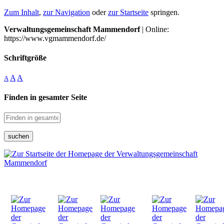
Zum Inhalt
,
zur Navigation
oder
zur Startseite
springen.
Verwaltungsgemeinschaft Mammendorf
| Online:
https://www.vgmammendorf.de/
Schriftgröße
A
A
A
Finden in gesamter Seite
suchen