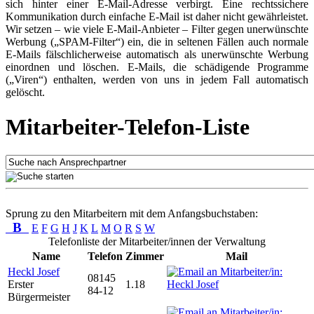
sich hinter einer E-Mail-Adresse verbirgt. Eine rechtssichere
Kommunikation durch einfache E-Mail ist daher nicht gewährleistet.
Wir setzen – wie viele E-Mail-Anbieter – Filter gegen unerwünschte
Werbung („SPAM-Filter“) ein, die in seltenen Fällen auch normale
E-Mails fälschlicherweise automatisch als unerwünschte Werbung
einordnen und löschen. E-Mails, die schädigende Programme
(„Viren“) enthalten, werden von uns in jedem Fall automatisch
gelöscht.
Mitarbeiter-Telefon-Liste
Sprung zu den Mitarbeitern mit dem Anfangsbuchstaben:
B
E
F
G
H
J
K
L
M
O
R
S
W
Telefonliste der Mitarbeiter/innen der Verwaltung
Name
Telefon
Zimmer
Mail
Heckl Josef
08145
Erster
1.18
84-12
Bürgermeister