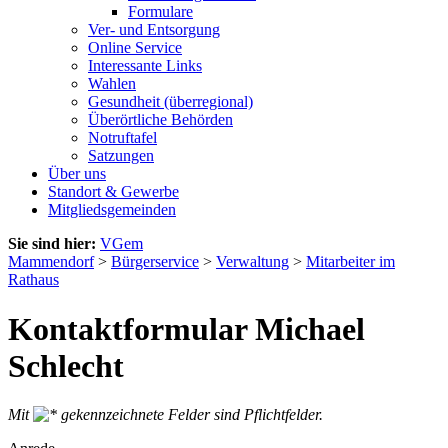
Formulare
Ver- und Entsorgung
Online Service
Interessante Links
Wahlen
Gesundheit (überregional)
Überörtliche Behörden
Notruftafel
Satzungen
Über uns
Standort & Gewerbe
Mitgliedsgemeinden
Sie sind hier:
VGem
Mammendorf
>
Bürgerservice
>
Verwaltung
>
Mitarbeiter im
Rathaus
Kontaktformular Michael
Schlecht
Mit
gekennzeichnete Felder sind Pflichtfelder.