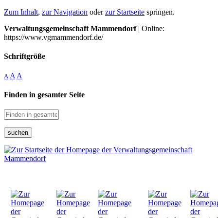
Zum Inhalt
,
zur Navigation
oder
zur Startseite
springen.
Verwaltungsgemeinschaft Mammendorf
| Online:
https://www.vgmammendorf.de/
Schriftgröße
A
A
A
Finden in gesamter Seite
suchen