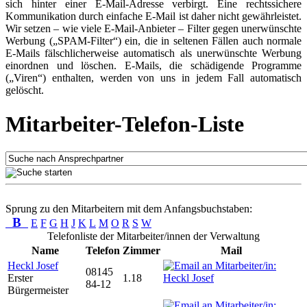
sich hinter einer E-Mail-Adresse verbirgt. Eine rechtssichere
Kommunikation durch einfache E-Mail ist daher nicht gewährleistet.
Wir setzen – wie viele E-Mail-Anbieter – Filter gegen unerwünschte
Werbung („SPAM-Filter“) ein, die in seltenen Fällen auch normale
E-Mails fälschlicherweise automatisch als unerwünschte Werbung
einordnen und löschen. E-Mails, die schädigende Programme
(„Viren“) enthalten, werden von uns in jedem Fall automatisch
gelöscht.
Mitarbeiter-Telefon-Liste
Sprung zu den Mitarbeitern mit dem Anfangsbuchstaben:
B
E
F
G
H
J
K
L
M
O
R
S
W
Telefonliste der Mitarbeiter/innen der Verwaltung
Name
Telefon
Zimmer
Mail
Heckl Josef
08145
Erster
1.18
84-12
Bürgermeister