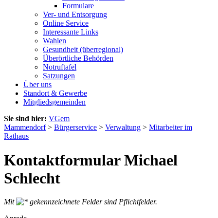
Formulare
Ver- und Entsorgung
Online Service
Interessante Links
Wahlen
Gesundheit (überregional)
Überörtliche Behörden
Notruftafel
Satzungen
Über uns
Standort & Gewerbe
Mitgliedsgemeinden
Sie sind hier:
VGem
Mammendorf
>
Bürgerservice
>
Verwaltung
>
Mitarbeiter im
Rathaus
Kontaktformular Michael
Schlecht
Mit
gekennzeichnete Felder sind Pflichtfelder.