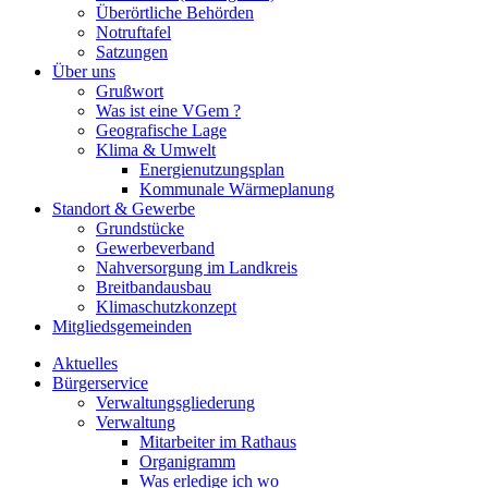
Überörtliche Behörden
Notruftafel
Satzungen
Über uns
Grußwort
Was ist eine VGem ?
Geografische Lage
Klima & Umwelt
Energienutzungsplan
Kommunale Wärmeplanung
Standort & Gewerbe
Grundstücke
Gewerbeverband
Nahversorgung im Landkreis
Breitbandausbau
Klimaschutzkonzept
Mitgliedsgemeinden
Aktuelles
Bürgerservice
Verwaltungsgliederung
Verwaltung
Mitarbeiter im Rathaus
Organigramm
Was erledige ich wo