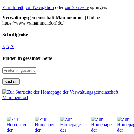
Zum Inhalt
,
zur Navigation
oder
zur Startseite
springen.
Verwaltungsgemeinschaft Mammendorf
| Online:
https://www.vgmammendorf.de/
Schriftgröße
A
A
A
Finden in gesamter Seite
suchen