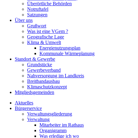
Überörtliche Behörden
Notruftafel
Satzungen
Über uns
Grußwort
Was ist eine VGem ?
Geografische Lage
Klima & Umwelt
Energienutzungsplan
Kommunale Wärmeplanung
Standort & Gewerbe
Grundstücke
Gewerbeverband
Nahversorgung im Landkreis
Breitbandausbau
Klimaschutzkonzept
Mitgliedsgemeinden
Aktuelles
Bürgerservice
Verwaltungsgliederung
Verwaltung
Mitarbeiter im Rathaus
Organigramm
Was erledige ich wo