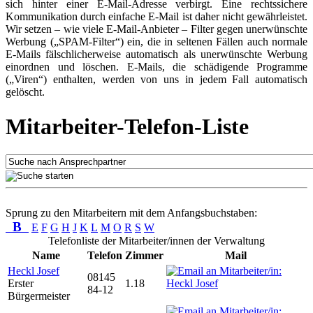
sich hinter einer E-Mail-Adresse verbirgt. Eine rechtssichere
Kommunikation durch einfache E-Mail ist daher nicht gewährleistet.
Wir setzen – wie viele E-Mail-Anbieter – Filter gegen unerwünschte
Werbung („SPAM-Filter“) ein, die in seltenen Fällen auch normale
E-Mails fälschlicherweise automatisch als unerwünschte Werbung
einordnen und löschen. E-Mails, die schädigende Programme
(„Viren“) enthalten, werden von uns in jedem Fall automatisch
gelöscht.
Mitarbeiter-Telefon-Liste
Sprung zu den Mitarbeitern mit dem Anfangsbuchstaben:
B
E
F
G
H
J
K
L
M
O
R
S
W
Telefonliste der Mitarbeiter/innen der Verwaltung
Name
Telefon
Zimmer
Mail
Heckl Josef
08145
Erster
1.18
84-12
Bürgermeister