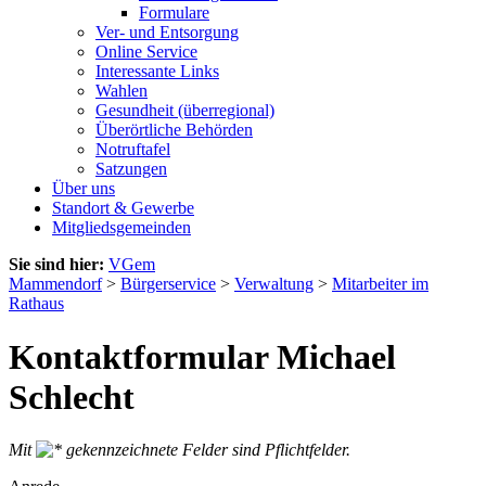
Formulare
Ver- und Entsorgung
Online Service
Interessante Links
Wahlen
Gesundheit (überregional)
Überörtliche Behörden
Notruftafel
Satzungen
Über uns
Standort & Gewerbe
Mitgliedsgemeinden
Sie sind hier:
VGem
Mammendorf
>
Bürgerservice
>
Verwaltung
>
Mitarbeiter im
Rathaus
Kontaktformular Michael
Schlecht
Mit
gekennzeichnete Felder sind Pflichtfelder.