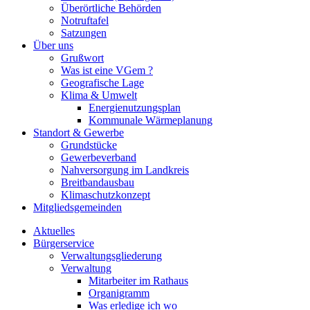
Überörtliche Behörden
Notruftafel
Satzungen
Über uns
Grußwort
Was ist eine VGem ?
Geografische Lage
Klima & Umwelt
Energienutzungsplan
Kommunale Wärmeplanung
Standort & Gewerbe
Grundstücke
Gewerbeverband
Nahversorgung im Landkreis
Breitbandausbau
Klimaschutzkonzept
Mitgliedsgemeinden
Aktuelles
Bürgerservice
Verwaltungsgliederung
Verwaltung
Mitarbeiter im Rathaus
Organigramm
Was erledige ich wo