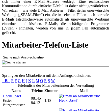
sich hinter einer E-Mail-Adresse verbirgt. Eine rechtssichere
Kommunikation durch einfache E-Mail ist daher nicht gewährleistet.
Wir setzen – wie viele E-Mail-Anbieter – Filter gegen unerwünschte
Werbung („SPAM-Filter“) ein, die in seltenen Fällen auch normale
E-Mails fälschlicherweise automatisch als unerwünschte Werbung
einordnen und löschen. E-Mails, die schädigende Programme
(„Viren“) enthalten, werden von uns in jedem Fall automatisch
gelöscht.
Mitarbeiter-Telefon-Liste
Sprung zu den Mitarbeitern mit dem Anfangsbuchstaben:
B
E
F
G
H
J
K
L
M
O
R
S
W
Telefonliste der Mitarbeiter/innen der Verwaltung
Name
Telefon
Zimmer
Mail
Heckl Josef
08145
Erster
1.18
84-12
Bürgermeister