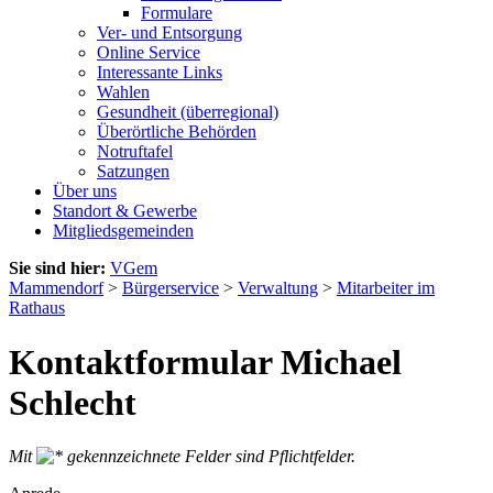
Formulare
Ver- und Entsorgung
Online Service
Interessante Links
Wahlen
Gesundheit (überregional)
Überörtliche Behörden
Notruftafel
Satzungen
Über uns
Standort & Gewerbe
Mitgliedsgemeinden
Sie sind hier:
VGem
Mammendorf
>
Bürgerservice
>
Verwaltung
>
Mitarbeiter im
Rathaus
Kontaktformular Michael
Schlecht
Mit
gekennzeichnete Felder sind Pflichtfelder.