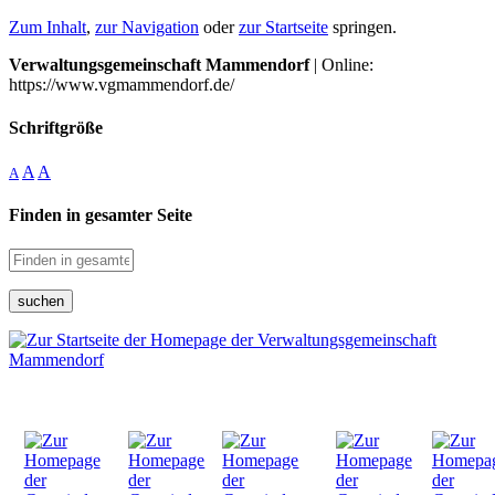
Zum Inhalt
,
zur Navigation
oder
zur Startseite
springen.
Verwaltungsgemeinschaft Mammendorf
| Online:
https://www.vgmammendorf.de/
Schriftgröße
A
A
A
Finden in gesamter Seite
suchen