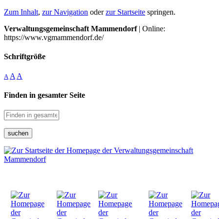
Zum Inhalt
,
zur Navigation
oder
zur Startseite
springen.
Verwaltungsgemeinschaft Mammendorf
| Online:
https://www.vgmammendorf.de/
Schriftgröße
A
A
A
Finden in gesamter Seite
suchen