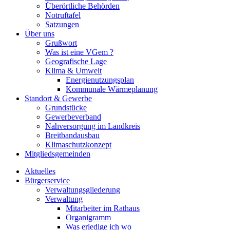
Überörtliche Behörden
Notruftafel
Satzungen
Über uns
Grußwort
Was ist eine VGem ?
Geografische Lage
Klima & Umwelt
Energienutzungsplan
Kommunale Wärmeplanung
Standort & Gewerbe
Grundstücke
Gewerbeverband
Nahversorgung im Landkreis
Breitbandausbau
Klimaschutzkonzept
Mitgliedsgemeinden
Aktuelles
Bürgerservice
Verwaltungsgliederung
Verwaltung
Mitarbeiter im Rathaus
Organigramm
Was erledige ich wo