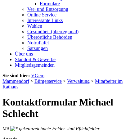
Formulare
Ver- und Entsorgung
Online Service
Interessante Links
Wahlen
Gesundheit (überregional)
Überörtliche Behörden
Notruftafel
Satzungen
Über uns
Standort & Gewerbe
Mitgliedsgemeinden
Sie sind hier:
VGem
Mammendorf
>
Bürgerservice
>
Verwaltung
>
Mitarbeiter im
Rathaus
Kontaktformular Michael
Schlecht
Mit
gekennzeichnete Felder sind Pflichtfelder.