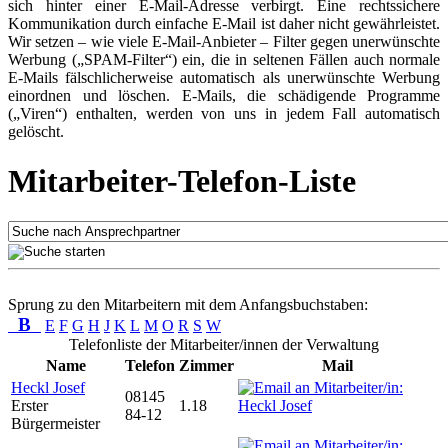
sich hinter einer E-Mail-Adresse verbirgt. Eine rechtssichere
Kommunikation durch einfache E-Mail ist daher nicht gewährleistet.
Wir setzen – wie viele E-Mail-Anbieter – Filter gegen unerwünschte
Werbung („SPAM-Filter“) ein, die in seltenen Fällen auch normale
E-Mails fälschlicherweise automatisch als unerwünschte Werbung
einordnen und löschen. E-Mails, die schädigende Programme
(„Viren“) enthalten, werden von uns in jedem Fall automatisch
gelöscht.
Mitarbeiter-Telefon-Liste
Sprung zu den Mitarbeitern mit dem Anfangsbuchstaben:
B
E
F
G
H
J
K
L
M
O
R
S
W
Telefonliste der Mitarbeiter/innen der Verwaltung
Name
Telefon
Zimmer
Mail
Heckl Josef
08145
Erster
1.18
84-12
Bürgermeister