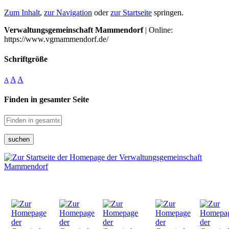
Zum Inhalt
,
zur Navigation
oder
zur Startseite
springen.
Verwaltungsgemeinschaft Mammendorf
| Online:
https://www.vgmammendorf.de/
Schriftgröße
A
A
A
Finden in gesamter Seite
suchen