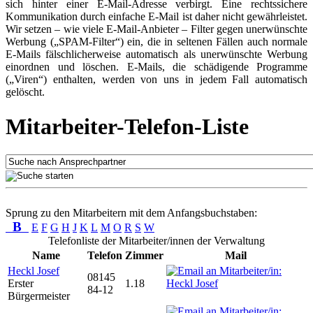
sich hinter einer E-Mail-Adresse verbirgt. Eine rechtssichere
Kommunikation durch einfache E-Mail ist daher nicht gewährleistet.
Wir setzen – wie viele E-Mail-Anbieter – Filter gegen unerwünschte
Werbung („SPAM-Filter“) ein, die in seltenen Fällen auch normale
E-Mails fälschlicherweise automatisch als unerwünschte Werbung
einordnen und löschen. E-Mails, die schädigende Programme
(„Viren“) enthalten, werden von uns in jedem Fall automatisch
gelöscht.
Mitarbeiter-Telefon-Liste
Sprung zu den Mitarbeitern mit dem Anfangsbuchstaben:
B
E
F
G
H
J
K
L
M
O
R
S
W
Telefonliste der Mitarbeiter/innen der Verwaltung
Name
Telefon
Zimmer
Mail
Heckl Josef
08145
Erster
1.18
84-12
Bürgermeister