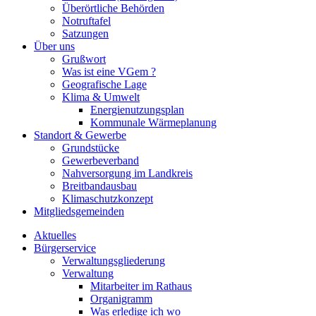
Überörtliche Behörden
Notruftafel
Satzungen
Über uns
Grußwort
Was ist eine VGem ?
Geografische Lage
Klima & Umwelt
Energienutzungsplan
Kommunale Wärmeplanung
Standort & Gewerbe
Grundstücke
Gewerbeverband
Nahversorgung im Landkreis
Breitbandausbau
Klimaschutzkonzept
Mitgliedsgemeinden
Aktuelles
Bürgerservice
Verwaltungsgliederung
Verwaltung
Mitarbeiter im Rathaus
Organigramm
Was erledige ich wo