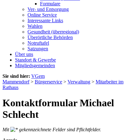
Formulare
Ver- und Entsorgung
Online Service
Interessante Links
Wahlen
Gesundheit (überregional)
Überörtliche Behörden
Notruftafel
Satzungen
Über uns
Standort & Gewerbe
Mitgliedsgemeinden
Sie sind hier:
VGem
Mammendorf
>
Bürgerservice
>
Verwaltung
>
Mitarbeiter im
Rathaus
Kontaktformular Michael
Schlecht
Mit
gekennzeichnete Felder sind Pflichtfelder.