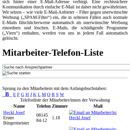
sich hinter einer E-Mail-Adresse verbirgt. Eine rechtssichere
Kommunikation durch einfache E-Mail ist daher nicht gewährleistet.
Wir setzen – wie viele E-Mail-Anbieter – Filter gegen unerwünschte
Werbung („SPAM-Filter“) ein, die in seltenen Fällen auch normale
E-Mails fälschlicherweise automatisch als unerwünschte Werbung
einordnen und löschen. E-Mails, die schädigende Programme
(„Viren“) enthalten, werden von uns in jedem Fall automatisch
gelöscht.
Mitarbeiter-Telefon-Liste
Sprung zu den Mitarbeitern mit dem Anfangsbuchstaben:
B
E
F
G
H
J
K
L
M
O
R
S
W
Telefonliste der Mitarbeiter/innen der Verwaltung
Name
Telefon
Zimmer
Mail
Heckl Josef
08145
Erster
1.18
84-12
Bürgermeister