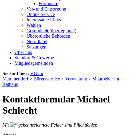
Formulare
Ver- und Entsorgung
Online Service
Interessante Links
Wahlen
Gesundheit (überregional)
Überörtliche Behörden
Notruftafel
Satzungen
Über uns
Standort & Gewerbe
Mitgliedsgemeinden
Sie sind hier:
VGem
Mammendorf
>
Bürgerservice
>
Verwaltung
>
Mitarbeiter im
Rathaus
Kontaktformular Michael
Schlecht
Mit
gekennzeichnete Felder sind Pflichtfelder.