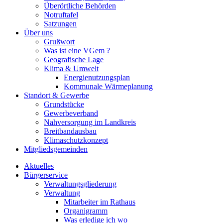
Überörtliche Behörden
Notruftafel
Satzungen
Über uns
Grußwort
Was ist eine VGem ?
Geografische Lage
Klima & Umwelt
Energienutzungsplan
Kommunale Wärmeplanung
Standort & Gewerbe
Grundstücke
Gewerbeverband
Nahversorgung im Landkreis
Breitbandausbau
Klimaschutzkonzept
Mitgliedsgemeinden
Aktuelles
Bürgerservice
Verwaltungsgliederung
Verwaltung
Mitarbeiter im Rathaus
Organigramm
Was erledige ich wo