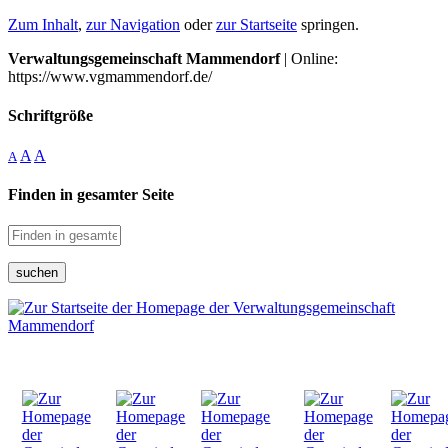
Zum Inhalt
,
zur Navigation
oder
zur Startseite
springen.
Verwaltungsgemeinschaft Mammendorf
| Online:
https://www.vgmammendorf.de/
Schriftgröße
A
A
A
Finden in gesamter Seite
suchen