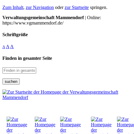
Zum Inhalt
,
zur Navigation
oder
zur Startseite
springen.
Verwaltungsgemeinschaft Mammendorf
| Online:
https://www.vgmammendorf.de/
Schriftgröße
A
A
A
Finden in gesamter Seite
suchen