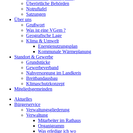
Überörtliche Behörden
Notruftafel
Satzungen
Über uns
Grußwort
Was ist eine VGem ?
Geografische Lage
Klima & Umwelt
Energienutzungsplan
Kommunale Wärmeplanung
Standort & Gewerbe
Grundstücke
Gewerbeverband
Nahversorgung im Landkreis
Breitbandausbau
Klimaschutzkonzept
Mitgliedsgemeinden
Aktuelles
Bürgerservice
Verwaltungsgliederung
Verwaltung
Mitarbeiter im Rathaus
Organigramm
Was erledige ich wo