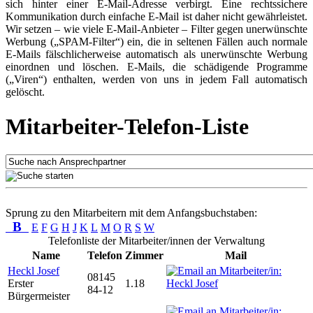
sich hinter einer E-Mail-Adresse verbirgt. Eine rechtssichere
Kommunikation durch einfache E-Mail ist daher nicht gewährleistet.
Wir setzen – wie viele E-Mail-Anbieter – Filter gegen unerwünschte
Werbung („SPAM-Filter“) ein, die in seltenen Fällen auch normale
E-Mails fälschlicherweise automatisch als unerwünschte Werbung
einordnen und löschen. E-Mails, die schädigende Programme
(„Viren“) enthalten, werden von uns in jedem Fall automatisch
gelöscht.
Mitarbeiter-Telefon-Liste
Sprung zu den Mitarbeitern mit dem Anfangsbuchstaben:
B
E
F
G
H
J
K
L
M
O
R
S
W
Telefonliste der Mitarbeiter/innen der Verwaltung
Name
Telefon
Zimmer
Mail
Heckl Josef
08145
Erster
1.18
84-12
Bürgermeister