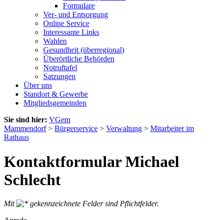
Formulare
Ver- und Entsorgung
Online Service
Interessante Links
Wahlen
Gesundheit (überregional)
Überörtliche Behörden
Notruftafel
Satzungen
Über uns
Standort & Gewerbe
Mitgliedsgemeinden
Sie sind hier:
VGem
Mammendorf
>
Bürgerservice
>
Verwaltung
>
Mitarbeiter im
Rathaus
Kontaktformular Michael
Schlecht
Mit
gekennzeichnete Felder sind Pflichtfelder.