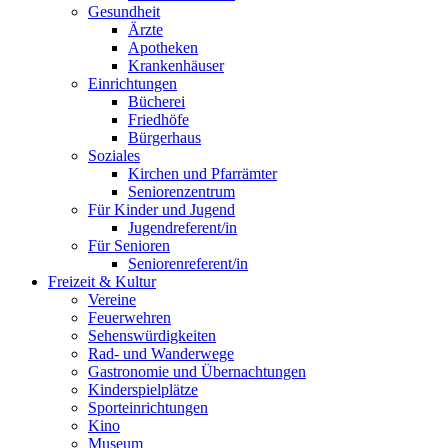
Gesundheit
Ärzte
Apotheken
Krankenhäuser
Einrichtungen
Bücherei
Friedhöfe
Bürgerhaus
Soziales
Kirchen und Pfarrämter
Seniorenzentrum
Für Kinder und Jugend
Jugendreferent/in
Für Senioren
Seniorenreferent/in
Freizeit & Kultur
Vereine
Feuerwehren
Sehenswürdigkeiten
Rad- und Wanderwege
Gastronomie und Übernachtungen
Kinderspielplätze
Sporteinrichtungen
Kino
Museum