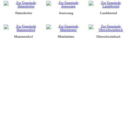
Hattenhofen
Jesenwang
Landsberied
Mammendorf
Mittelstetten
Oberschweinbach