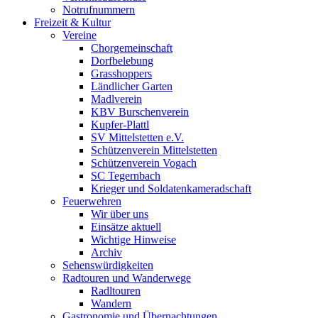
Notrufnummern
Freizeit & Kultur
Vereine
Chorgemeinschaft
Dorfbelebung
Grasshoppers
Ländlicher Garten
Madlverein
KBV Burschenverein
Kupfer-Plattl
SV Mittelstetten e.V.
Schützenverein Mittelstetten
Schützenverein Vogach
SC Tegernbach
Krieger und Soldatenkameradschaft
Feuerwehren
Wir über uns
Einsätze aktuell
Wichtige Hinweise
Archiv
Sehenswürdigkeiten
Radtouren und Wanderwege
Radltouren
Wandern
Gastronomie und Übernachtungen