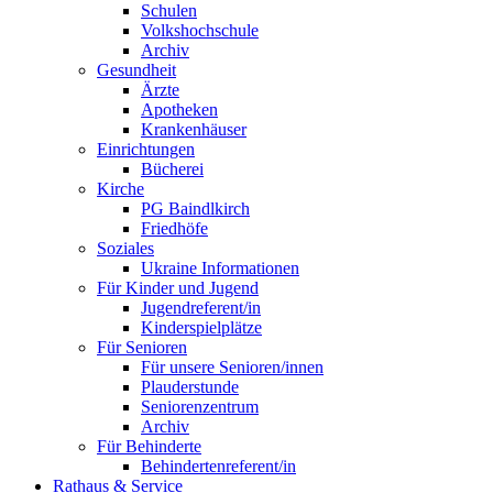
Schulen
Volkshochschule
Archiv
Gesundheit
Ärzte
Apotheken
Krankenhäuser
Einrichtungen
Bücherei
Kirche
PG Baindlkirch
Friedhöfe
Soziales
Ukraine Informationen
Für Kinder und Jugend
Jugendreferent/in
Kinderspielplätze
Für Senioren
Für unsere Senioren/innen
Plauderstunde
Seniorenzentrum
Archiv
Für Behinderte
Behindertenreferent/in
Rathaus & Service