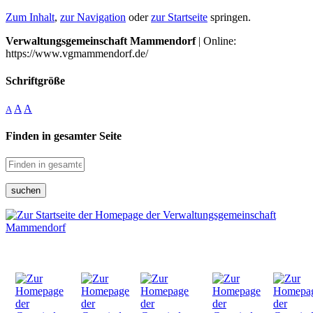
Zum Inhalt
,
zur Navigation
oder
zur Startseite
springen.
Verwaltungsgemeinschaft Mammendorf
| Online:
https://www.vgmammendorf.de/
Schriftgröße
A
A
A
Finden in gesamter Seite
suchen