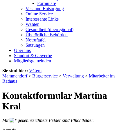
Formulare
Ver- und Entsorgung
Online Service
Interessante Links
Wahlen
Gesundheit (überregional)
Überörtliche Behörden
Notruftafel
Satzungen
Über uns
Standort & Gewerbe
Mitgliedsgemeinden
Sie sind hier:
VGem
Mammendorf
>
Bürgerservice
>
Verwaltung
>
Mitarbeiter im
Rathaus
Kontaktformular Martina
Kral
Mit
gekennzeichnete Felder sind Pflichtfelder.