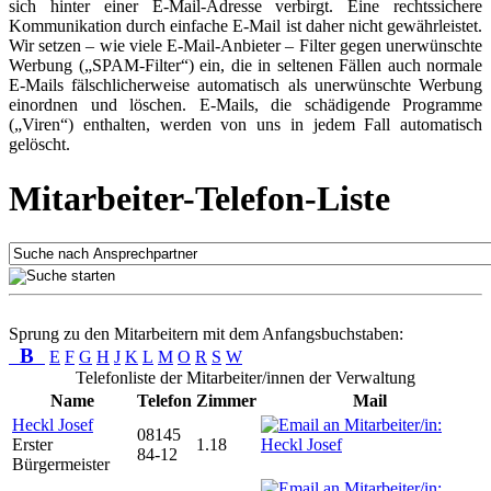
sich hinter einer E-Mail-Adresse verbirgt. Eine rechtssichere
Kommunikation durch einfache E-Mail ist daher nicht gewährleistet.
Wir setzen – wie viele E-Mail-Anbieter – Filter gegen unerwünschte
Werbung („SPAM-Filter“) ein, die in seltenen Fällen auch normale
E-Mails fälschlicherweise automatisch als unerwünschte Werbung
einordnen und löschen. E-Mails, die schädigende Programme
(„Viren“) enthalten, werden von uns in jedem Fall automatisch
gelöscht.
Mitarbeiter-Telefon-Liste
Sprung zu den Mitarbeitern mit dem Anfangsbuchstaben:
B
E
F
G
H
J
K
L
M
O
R
S
W
Telefonliste der Mitarbeiter/innen der Verwaltung
Name
Telefon
Zimmer
Mail
Heckl Josef
08145
Erster
1.18
84-12
Bürgermeister