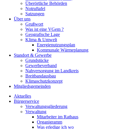
Überörtliche Behörden
Notruftafel
Satzungen
Über uns
Grußwort
Was ist eine VGem ?
Geografische Lage
Klima & Umwelt
Energienutzungsplan
Kommunale Wärmeplanung
Standort & Gewerbe
Grundstücke
Gewerbeverband
Nahversorgung im Landkreis
Breitbandausbau
Klimaschutzkonzept
Mitgliedsgemeinden
Aktuelles
Bürgerservice
Verwaltungsgliederung
Verwaltung
Mitarbeiter im Rathaus
Organigramm
Was erledige ich wo