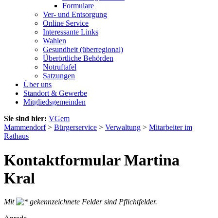
Formulare
Ver- und Entsorgung
Online Service
Interessante Links
Wahlen
Gesundheit (überregional)
Überörtliche Behörden
Notruftafel
Satzungen
Über uns
Standort & Gewerbe
Mitgliedsgemeinden
Sie sind hier:
VGem
Mammendorf
>
Bürgerservice
>
Verwaltung
>
Mitarbeiter im
Rathaus
Kontaktformular Martina
Kral
Mit
gekennzeichnete Felder sind Pflichtfelder.