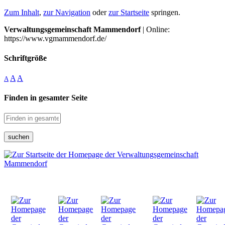
Zum Inhalt
,
zur Navigation
oder
zur Startseite
springen.
Verwaltungsgemeinschaft Mammendorf
| Online:
https://www.vgmammendorf.de/
Schriftgröße
A
A
A
Finden in gesamter Seite
suchen