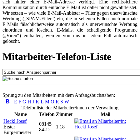
sich hinter einer E-Mail-Adresse verbirgt. Eine rechtssichere
Kommunikation durch einfache E-Mail ist daher nicht gewährleistet.
Wir setzen – wie viele E-Mail-Anbieter – Filter gegen unerwünschte
Werbung („SPAM-Filter“) ein, die in seltenen Fällen auch normale
E-Mails fälschlicherweise automatisch als unerwünschte Werbung
einordnen und löschen. E-Mails, die schädigende Programme
(„Viren“) enthalten, werden von uns in jedem Fall automatisch
gelöscht.
Mitarbeiter-Telefon-Liste
Sprung zu den Mitarbeitern mit dem Anfangsbuchstaben:
B
E
F
G
H
J
K
L
M
O
R
S
W
Telefonliste der Mitarbeiter/innen der Verwaltung
Name
Telefon
Zimmer
Mail
Heckl Josef
08145
Erster
1.18
84-12
Bürgermeister