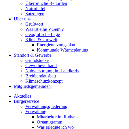
Überörtliche Behörden
Notruftafel
Satzungen
Über uns
Grußwort
Was ist eine VGem ?
Geografische Lage
Klima & Umwelt
Energienutzungsplan
Kommunale Wärmeplanung
Standort & Gewerbe
Grundstücke
Gewerbeverband
Nahversorgung im Landkreis
Breitbandausbau
Klimaschutzkonzept
Mitgliedsgemeinden
Aktuelles
Bürgerservice
Verwaltungsgliederung
Verwaltung
Mitarbeiter im Rathaus
Organigramm
Was erledige ich wo