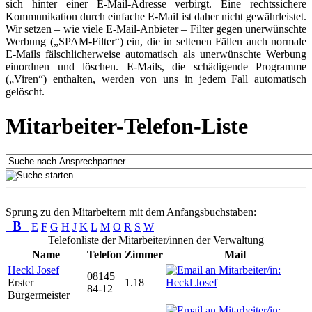
sich hinter einer E-Mail-Adresse verbirgt. Eine rechtssichere
Kommunikation durch einfache E-Mail ist daher nicht gewährleistet.
Wir setzen – wie viele E-Mail-Anbieter – Filter gegen unerwünschte
Werbung („SPAM-Filter“) ein, die in seltenen Fällen auch normale
E-Mails fälschlicherweise automatisch als unerwünschte Werbung
einordnen und löschen. E-Mails, die schädigende Programme
(„Viren“) enthalten, werden von uns in jedem Fall automatisch
gelöscht.
Mitarbeiter-Telefon-Liste
Sprung zu den Mitarbeitern mit dem Anfangsbuchstaben:
B
E
F
G
H
J
K
L
M
O
R
S
W
Telefonliste der Mitarbeiter/innen der Verwaltung
Name
Telefon
Zimmer
Mail
Heckl Josef
08145
Erster
1.18
84-12
Bürgermeister