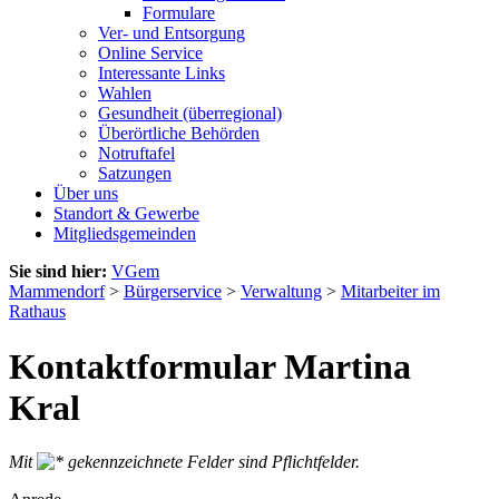
Formulare
Ver- und Entsorgung
Online Service
Interessante Links
Wahlen
Gesundheit (überregional)
Überörtliche Behörden
Notruftafel
Satzungen
Über uns
Standort & Gewerbe
Mitgliedsgemeinden
Sie sind hier:
VGem
Mammendorf
>
Bürgerservice
>
Verwaltung
>
Mitarbeiter im
Rathaus
Kontaktformular Martina
Kral
Mit
gekennzeichnete Felder sind Pflichtfelder.