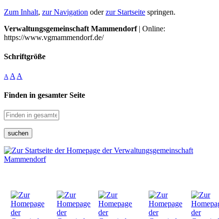
Zum Inhalt
,
zur Navigation
oder
zur Startseite
springen.
Verwaltungsgemeinschaft Mammendorf
| Online:
https://www.vgmammendorf.de/
Schriftgröße
A
A
A
Finden in gesamter Seite
suchen