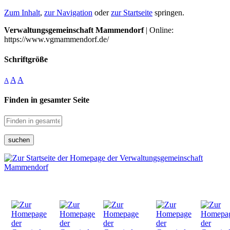
Zum Inhalt
,
zur Navigation
oder
zur Startseite
springen.
Verwaltungsgemeinschaft Mammendorf
| Online:
https://www.vgmammendorf.de/
Schriftgröße
A
A
A
Finden in gesamter Seite
suchen