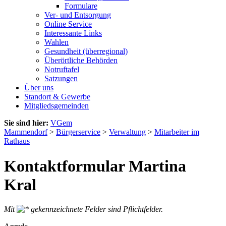
Formulare
Ver- und Entsorgung
Online Service
Interessante Links
Wahlen
Gesundheit (überregional)
Überörtliche Behörden
Notruftafel
Satzungen
Über uns
Standort & Gewerbe
Mitgliedsgemeinden
Sie sind hier:
VGem
Mammendorf
>
Bürgerservice
>
Verwaltung
>
Mitarbeiter im
Rathaus
Kontaktformular Martina
Kral
Mit
gekennzeichnete Felder sind Pflichtfelder.