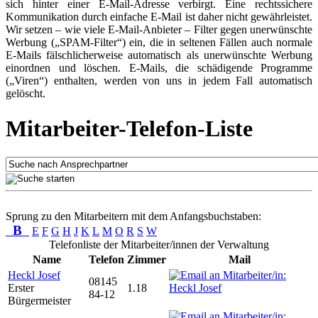
sich hinter einer E-Mail-Adresse verbirgt. Eine rechtssichere
Kommunikation durch einfache E-Mail ist daher nicht gewährleistet.
Wir setzen – wie viele E-Mail-Anbieter – Filter gegen unerwünschte
Werbung („SPAM-Filter“) ein, die in seltenen Fällen auch normale
E-Mails fälschlicherweise automatisch als unerwünschte Werbung
einordnen und löschen. E-Mails, die schädigende Programme
(„Viren“) enthalten, werden von uns in jedem Fall automatisch
gelöscht.
Mitarbeiter-Telefon-Liste
Sprung zu den Mitarbeitern mit dem Anfangsbuchstaben:
B
E
F
G
H
J
K
L
M
O
R
S
W
Telefonliste der Mitarbeiter/innen der Verwaltung
Name
Telefon
Zimmer
Mail
Heckl Josef
08145
Erster
1.18
84-12
Bürgermeister