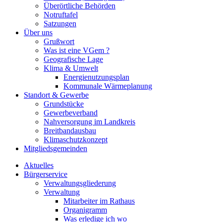
Überörtliche Behörden
Notruftafel
Satzungen
Über uns
Grußwort
Was ist eine VGem ?
Geografische Lage
Klima & Umwelt
Energienutzungsplan
Kommunale Wärmeplanung
Standort & Gewerbe
Grundstücke
Gewerbeverband
Nahversorgung im Landkreis
Breitbandausbau
Klimaschutzkonzept
Mitgliedsgemeinden
Aktuelles
Bürgerservice
Verwaltungsgliederung
Verwaltung
Mitarbeiter im Rathaus
Organigramm
Was erledige ich wo