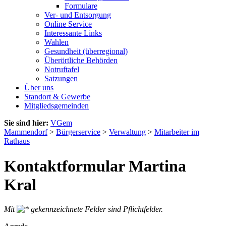
Formulare
Ver- und Entsorgung
Online Service
Interessante Links
Wahlen
Gesundheit (überregional)
Überörtliche Behörden
Notruftafel
Satzungen
Über uns
Standort & Gewerbe
Mitgliedsgemeinden
Sie sind hier:
VGem
Mammendorf
>
Bürgerservice
>
Verwaltung
>
Mitarbeiter im
Rathaus
Kontaktformular Martina
Kral
Mit
gekennzeichnete Felder sind Pflichtfelder.