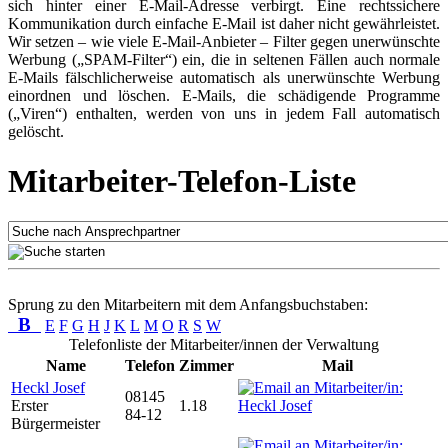
sich hinter einer E-Mail-Adresse verbirgt. Eine rechtssichere
Kommunikation durch einfache E-Mail ist daher nicht gewährleistet.
Wir setzen – wie viele E-Mail-Anbieter – Filter gegen unerwünschte
Werbung („SPAM-Filter“) ein, die in seltenen Fällen auch normale
E-Mails fälschlicherweise automatisch als unerwünschte Werbung
einordnen und löschen. E-Mails, die schädigende Programme
(„Viren“) enthalten, werden von uns in jedem Fall automatisch
gelöscht.
Mitarbeiter-Telefon-Liste
Sprung zu den Mitarbeitern mit dem Anfangsbuchstaben:
B
E
F
G
H
J
K
L
M
O
R
S
W
Telefonliste der Mitarbeiter/innen der Verwaltung
Name
Telefon
Zimmer
Mail
Heckl Josef
08145
Erster
1.18
84-12
Bürgermeister