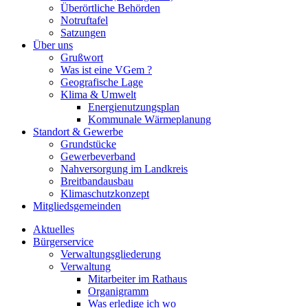
Überörtliche Behörden
Notruftafel
Satzungen
Über uns
Grußwort
Was ist eine VGem ?
Geografische Lage
Klima & Umwelt
Energienutzungsplan
Kommunale Wärmeplanung
Standort & Gewerbe
Grundstücke
Gewerbeverband
Nahversorgung im Landkreis
Breitbandausbau
Klimaschutzkonzept
Mitgliedsgemeinden
Aktuelles
Bürgerservice
Verwaltungsgliederung
Verwaltung
Mitarbeiter im Rathaus
Organigramm
Was erledige ich wo