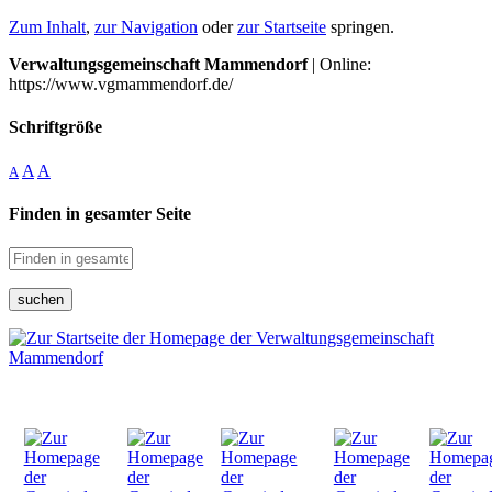
Zum Inhalt
,
zur Navigation
oder
zur Startseite
springen.
Verwaltungsgemeinschaft Mammendorf
| Online:
https://www.vgmammendorf.de/
Schriftgröße
A
A
A
Finden in gesamter Seite
suchen