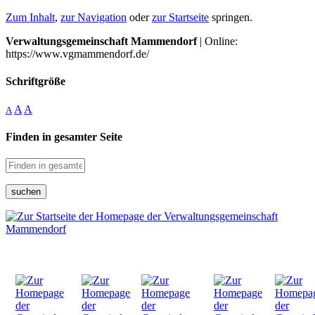
Zum Inhalt
,
zur Navigation
oder
zur Startseite
springen.
Verwaltungsgemeinschaft Mammendorf
| Online:
https://www.vgmammendorf.de/
Schriftgröße
A
A
A
Finden in gesamter Seite
suchen