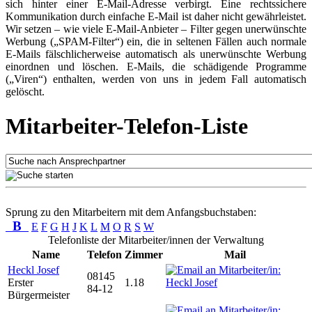
sich hinter einer E-Mail-Adresse verbirgt. Eine rechtssichere
Kommunikation durch einfache E-Mail ist daher nicht gewährleistet.
Wir setzen – wie viele E-Mail-Anbieter – Filter gegen unerwünschte
Werbung („SPAM-Filter“) ein, die in seltenen Fällen auch normale
E-Mails fälschlicherweise automatisch als unerwünschte Werbung
einordnen und löschen. E-Mails, die schädigende Programme
(„Viren“) enthalten, werden von uns in jedem Fall automatisch
gelöscht.
Mitarbeiter-Telefon-Liste
Sprung zu den Mitarbeitern mit dem Anfangsbuchstaben:
B
E
F
G
H
J
K
L
M
O
R
S
W
Telefonliste der Mitarbeiter/innen der Verwaltung
Name
Telefon
Zimmer
Mail
Heckl Josef
08145
Erster
1.18
84-12
Bürgermeister