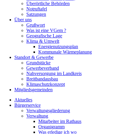
Überörtliche Behörden
Notruftafel
Satzungen
Über uns
Grußwort
Was ist eine VGem ?
Geografische Lage
Klima & Umwelt
Energienutzungsplan
Kommunale Wärmeplanung
Standort & Gewerbe
Grundstücke
Gewerbeverband
Nahversorgung im Landkreis
Breitbandausbau
Klimaschutzkonzept
Mitgliedsgemeinden
Aktuelles
Bürgerservice
Verwaltungsgliederung
Verwaltung
Mitarbeiter im Rathaus
Organigramm
Was erledige ich wo