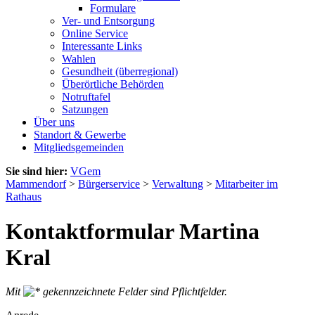
Formulare
Ver- und Entsorgung
Online Service
Interessante Links
Wahlen
Gesundheit (überregional)
Überörtliche Behörden
Notruftafel
Satzungen
Über uns
Standort & Gewerbe
Mitgliedsgemeinden
Sie sind hier:
VGem
Mammendorf
>
Bürgerservice
>
Verwaltung
>
Mitarbeiter im
Rathaus
Kontaktformular Martina
Kral
Mit
gekennzeichnete Felder sind Pflichtfelder.