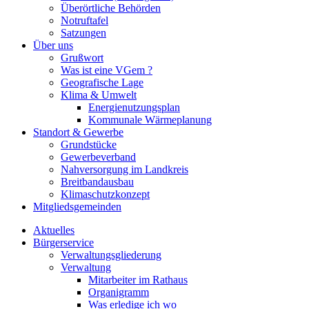
Überörtliche Behörden
Notruftafel
Satzungen
Über uns
Grußwort
Was ist eine VGem ?
Geografische Lage
Klima & Umwelt
Energienutzungsplan
Kommunale Wärmeplanung
Standort & Gewerbe
Grundstücke
Gewerbeverband
Nahversorgung im Landkreis
Breitbandausbau
Klimaschutzkonzept
Mitgliedsgemeinden
Aktuelles
Bürgerservice
Verwaltungsgliederung
Verwaltung
Mitarbeiter im Rathaus
Organigramm
Was erledige ich wo