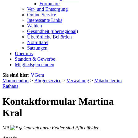
Formulare
Ver- und Entsorgung
Online Service
Interessante Links
Wahlen
Gesundheit (überregional)
Überörtliche Behörden
Notruftafel
Satzungen
Über uns
Standort & Gewerbe
Mitgliedsgemeinden
Sie sind hier:
VGem
Mammendorf
>
Bürgerservice
>
Verwaltung
>
Mitarbeiter im
Rathaus
Kontaktformular Martina
Kral
Mit
gekennzeichnete Felder sind Pflichtfelder.