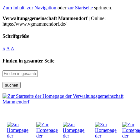
Zum Inhalt
,
zur Navigation
oder
zur Startseite
springen.
Verwaltungsgemeinschaft Mammendorf
| Online:
https://www.vgmammendorf.de/
Schriftgröße
A
A
A
Finden in gesamter Seite
suchen