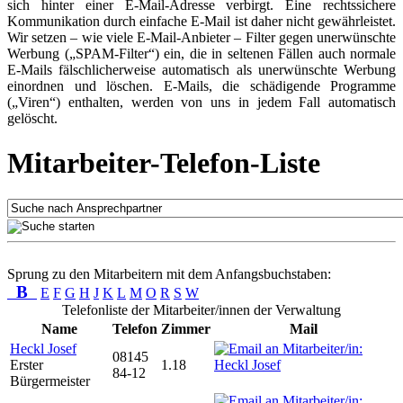
sich hinter einer E-Mail-Adresse verbirgt. Eine rechtssichere
Kommunikation durch einfache E-Mail ist daher nicht gewährleistet.
Wir setzen – wie viele E-Mail-Anbieter – Filter gegen unerwünschte
Werbung („SPAM-Filter“) ein, die in seltenen Fällen auch normale
E-Mails fälschlicherweise automatisch als unerwünschte Werbung
einordnen und löschen. E-Mails, die schädigende Programme
(„Viren“) enthalten, werden von uns in jedem Fall automatisch
gelöscht.
Mitarbeiter-Telefon-Liste
Sprung zu den Mitarbeitern mit dem Anfangsbuchstaben:
B
E
F
G
H
J
K
L
M
O
R
S
W
Telefonliste der Mitarbeiter/innen der Verwaltung
Name
Telefon
Zimmer
Mail
Heckl Josef
08145
Erster
1.18
84-12
Bürgermeister