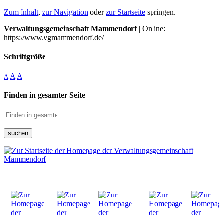
Zum Inhalt
,
zur Navigation
oder
zur Startseite
springen.
Verwaltungsgemeinschaft Mammendorf
| Online:
https://www.vgmammendorf.de/
Schriftgröße
A
A
A
Finden in gesamter Seite
suchen