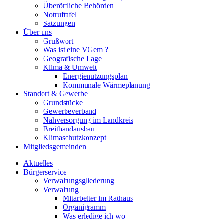
Überörtliche Behörden
Notruftafel
Satzungen
Über uns
Grußwort
Was ist eine VGem ?
Geografische Lage
Klima & Umwelt
Energienutzungsplan
Kommunale Wärmeplanung
Standort & Gewerbe
Grundstücke
Gewerbeverband
Nahversorgung im Landkreis
Breitbandausbau
Klimaschutzkonzept
Mitgliedsgemeinden
Aktuelles
Bürgerservice
Verwaltungsgliederung
Verwaltung
Mitarbeiter im Rathaus
Organigramm
Was erledige ich wo