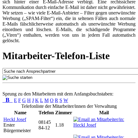
sich hinter einer E-Mail-Adresse verbirgt. Eine rechtssichere
Kommunikation durch einfache E-Mail ist daher nicht gewährleistet.
Wir setzen – wie viele E-Mail-Anbieter – Filter gegen unerwünschte
Werbung („SPAM-Filter“) ein, die in seltenen Fällen auch normale
E-Mails fälschlicherweise automatisch als unerwünschte Werbung
einordnen und löschen. E-Mails, die schädigende Programme
(„Viren“) enthalten, werden von uns in jedem Fall automatisch
gelöscht.
Mitarbeiter-Telefon-Liste
Sprung zu den Mitarbeitern mit dem Anfangsbuchstaben:
B
E
F
G
H
J
K
L
M
O
R
S
W
Telefonliste der Mitarbeiter/innen der Verwaltung
Name
Telefon
Zimmer
Mail
Heckl Josef
08145
Erster
1.18
84-12
Bürgermeister