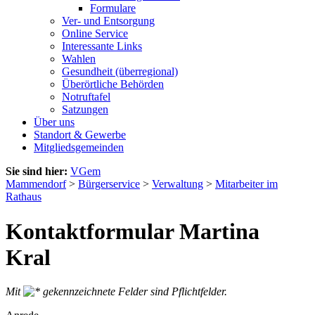
Formulare
Ver- und Entsorgung
Online Service
Interessante Links
Wahlen
Gesundheit (überregional)
Überörtliche Behörden
Notruftafel
Satzungen
Über uns
Standort & Gewerbe
Mitgliedsgemeinden
Sie sind hier:
VGem
Mammendorf
>
Bürgerservice
>
Verwaltung
>
Mitarbeiter im
Rathaus
Kontaktformular Martina
Kral
Mit
gekennzeichnete Felder sind Pflichtfelder.